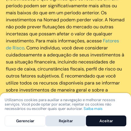
período podem ser significativamente mais altos ou
mais baixos do que em um período anterior. Os
investimentos na Nomad podem perder valor. A Nomad
não pode prever flutuações do mercado ou outras
incertezas que possam afetar o valor de qualquer
investimento. Para mais informações, acesse
Fatores
de Risco
. Como indivíduo, você deve considerar
cuidadosamente a adequação de seus investimentos à
sua situação financeira, incluindo necessidades de
fluxo de caixa, circunstâncias fiscais, perfil de risco ou
outros fatores subjetivos. É recomendado que você
utilize todos os recursos disponíveis para se informar
sobre investimentos de maneira geral e sobre a
composição geral de seu portfólio. Questões fiscais ou
Utilizamos cookies para auxiliar a navegação e melhorar nossos
legais relativas aos investimentos realizados através da
serviços. Você pode optar por aceitar, rejeitar os cookies não
necessários ou escolher quais quer autorizar.
Saiba mais
Nomad devem ser obtidas pelos próprios clientes. A
Nomad e suas afiliadas não fornecem nenhum tipo de
Gerenciar
Rejeitar
Aceitar
aconselhamento legal ou fiscal.