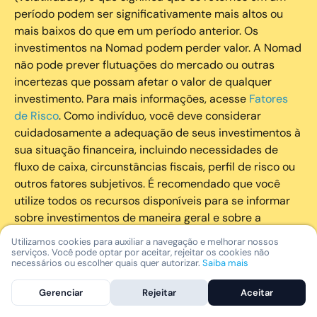
período podem ser significativamente mais altos ou
mais baixos do que em um período anterior. Os
investimentos na Nomad podem perder valor. A Nomad
não pode prever flutuações do mercado ou outras
incertezas que possam afetar o valor de qualquer
investimento. Para mais informações, acesse
Fatores
de Risco
. Como indivíduo, você deve considerar
cuidadosamente a adequação de seus investimentos à
sua situação financeira, incluindo necessidades de
fluxo de caixa, circunstâncias fiscais, perfil de risco ou
outros fatores subjetivos. É recomendado que você
utilize todos os recursos disponíveis para se informar
sobre investimentos de maneira geral e sobre a
composição geral de seu portfólio. Questões fiscais ou
Utilizamos cookies para auxiliar a navegação e melhorar nossos
legais relativas aos investimentos realizados através da
serviços. Você pode optar por aceitar, rejeitar os cookies não
necessários ou escolher quais quer autorizar.
Saiba mais
Nomad devem ser obtidas pelos próprios clientes. A
Nomad e suas afiliadas não fornecem nenhum tipo de
Gerenciar
Rejeitar
Aceitar
aconselhamento legal ou fiscal.