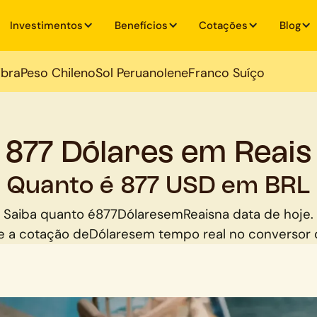
Investimentos
Benefícios
Cotações
Blog
ibra
Peso Chileno
Sol Peruano
Iene
Franco Suíço
877 Dólares em Reais
Quanto é 877 USD em BRL
Saiba quanto é
877
Dólares
em
Reais
na data de hoje.
 a cotação de
Dólares
em tempo real no conversor