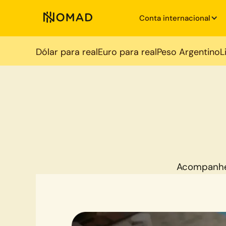
Conta internacional
Dólar para real
Euro para real
Peso Argentino
L
Acompanhe