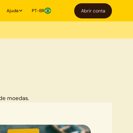
Ajuda
PT-BR
Abrir conta
 de moedas.