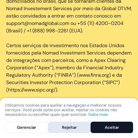
domiciliados no Brasil, que se tornaram clientes da
Nomad Investement Services por meio da Global DTVM,
estão convidados a entrar em contato conosco em
support@nomadglobal.com ou +55 (11) 4200-0204
(Brasil) / +1 (888) 998-2261 (EUA).
Certos serviços de investimento nos Estados Unidos
fornecidos pela Nomad Investment Services dependem
de integrações com parceiros, como a Apex Clearing
Corporation (“Apex”), membro da Financial Industry
Regulatory Authority (“FINRA”) (www.finra.org) e da
Securities Investor Protection Corporation (“SIPC”)
(https://www.sipc.org/).
A SIPC protege os valores mobiliários de clientes de
Utilizamos cookies para auxiliar a navegação e melhorar nossos
serviços. Você pode optar por aceitar, rejeitar os cookies não
seus membros em até US$ 250.000,00 para
necessários ou escolher quais quer autorizar.
Saiba mais
reclamações de dinheiro. Brochura explicativa
disponível mediante solicitação ou em www.sipc.org. O
Gerenciar
Rejeitar
Aceitar
SIPC não protege contra perdas de mercado e não