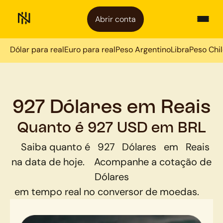
Abrir conta
Dólar para real
Euro para real
Peso Argentino
Libra
Peso Chi
927 Dólares em Reais
Quanto é 927 USD em BRL
Saiba quanto é
927
Dólares
em
Reais
na data de hoje.
Acompanhe a cotação de
Dólares
em tempo real no conversor de moedas.