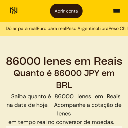
Abrir conta
Dólar para real
Euro para real
Peso Argentino
Libra
Peso Chi
86000 Ienes em Reais
Quanto é 86000 JPY em
BRL
Saiba quanto é
86000
Ienes
em
Reais
na data de hoje.
Acompanhe a cotação de
Ienes
em tempo real no conversor de moedas.