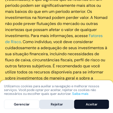
período podem ser significativamente mais altos ou
mais baixos do que em um período anterior. Os
investimentos na Nomad podem perder valor. A Nomad
não pode prever flutuações do mercado ou outras
incertezas que possam afetar o valor de qualquer
investimento. Para mais informações, acesse
Fatores
de Risco
. Como indivíduo, você deve considerar
cuidadosamente a adequação de seus investimentos à
sua situação financeira, incluindo necessidades de
fluxo de caixa, circunstâncias fiscais, perfil de risco ou
outros fatores subjetivos. É recomendado que você
utilize todos os recursos disponíveis para se informar
sobre investimentos de maneira geral e sobre a
composição geral de seu portfólio. Questões fiscais ou
Utilizamos cookies para auxiliar a navegação e melhorar nossos
legais relativas aos investimentos realizados através da
serviços. Você pode optar por aceitar, rejeitar os cookies não
necessários ou escolher quais quer autorizar.
Saiba mais
Nomad devem ser obtidas pelos próprios clientes. A
Nomad e suas afiliadas não fornecem nenhum tipo de
Gerenciar
Rejeitar
Aceitar
aconselhamento legal ou fiscal.