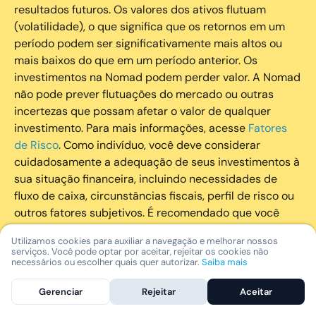
resultados futuros. Os valores dos ativos flutuam
(volatilidade), o que significa que os retornos em um
período podem ser significativamente mais altos ou
mais baixos do que em um período anterior. Os
investimentos na Nomad podem perder valor. A Nomad
não pode prever flutuações do mercado ou outras
incertezas que possam afetar o valor de qualquer
investimento. Para mais informações, acesse
Fatores
de Risco
. Como indivíduo, você deve considerar
cuidadosamente a adequação de seus investimentos à
sua situação financeira, incluindo necessidades de
fluxo de caixa, circunstâncias fiscais, perfil de risco ou
outros fatores subjetivos. É recomendado que você
utilize todos os recursos disponíveis para se informar
Utilizamos cookies para auxiliar a navegação e melhorar nossos
sobre investimentos de maneira geral e sobre a
serviços. Você pode optar por aceitar, rejeitar os cookies não
composição geral de seu portfólio. Questões fiscais ou
necessários ou escolher quais quer autorizar.
Saiba mais
legais relativas aos investimentos realizados através da
Gerenciar
Rejeitar
Aceitar
Nomad devem ser obtidas pelos próprios clientes. A
Nomad e suas afiliadas não fornecem nenhum tipo de