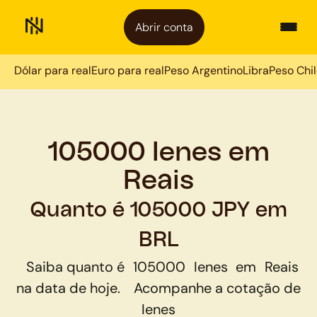
Abrir conta
Dólar para real
Euro para real
Peso Argentino
Libra
Peso Chi
105000 Ienes em
Reais
Quanto é 105000 JPY em
BRL
Saiba quanto é
105000
Ienes
em
Reais
na data de hoje.
Acompanhe a cotação de
Ienes