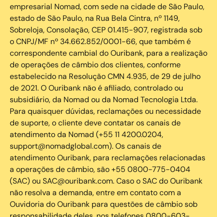
empresarial Nomad, com sede na cidade de São Paulo,
estado de São Paulo, na Rua Bela Cintra, nº 1149,
Sobreloja, Consolação, CEP 01.415-907, registrada sob
o CNPJ/MF nº 34.662.852/0001-66, que também é
correspondente cambial do Ouribank, para a realização
de operações de câmbio dos clientes, conforme
estabelecido na Resolução CMN 4.935, de 29 de julho
de 2021. O Ouribank não é afiliado, controlado ou
subsidiário, da Nomad ou da Nomad Tecnologia Ltda.
Para quaisquer dúvidas, reclamações ou necessidade
de suporte, o cliente deve contatar os canais de
atendimento da Nomad (+55 11 4200.0204,
support@nomadglobal.com). Os canais de
atendimento Ouribank, para reclamações relacionadas
a operações de câmbio, são +55 0800-775-0404
(SAC) ou SAC@ouribank.com. Caso o SAC do Ouribank
não resolva a demanda, entre em contato com a
Ouvidoria do Ouribank para questões de câmbio sob
responsabilidade deles, nos telefones 0800-603-