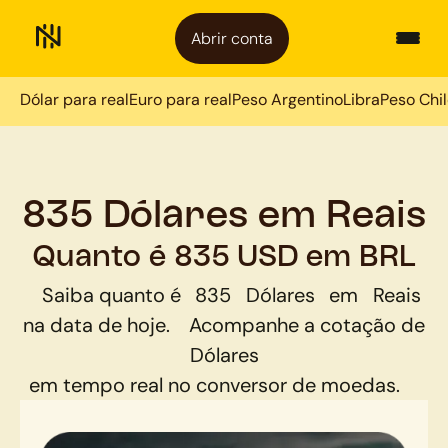
Abrir conta
Dólar para real
Euro para real
Peso Argentino
Libra
Peso Chi
835 Dólares em Reais
Quanto é 835 USD em BRL
Saiba quanto é
835
Dólares
em
Reais
na data de hoje.
Acompanhe a cotação de
Dólares
em tempo real no conversor de moedas.