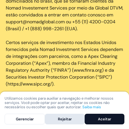
domiciliados no Brasil, que se tornaram clientes da
Nomad Investement Services por meio da Global DTVM,
estão convidados a entrar em contato conosco em
support@nomadglobal.com ou +55 (11) 4200-0204
(Brasil) / +1 (888) 998-2261 (EUA).
Certos serviços de investimento nos Estados Unidos
fornecidos pela Nomad Investment Services dependem
de integrações com parceiros, como a Apex Clearing
Corporation (“Apex”), membro da Financial Industry
Regulatory Authority (“FINRA”) (www.finra.org) e da
Securities Investor Protection Corporation (“SIPC”)
(https://www.sipc.org/).
A SIPC protege os valores mobiliários de clientes de
Utilizamos cookies para auxiliar a navegação e melhorar nossos
serviços. Você pode optar por aceitar, rejeitar os cookies não
seus membros em até US$ 250.000,00 para
necessários ou escolher quais quer autorizar.
Saiba mais
reclamações de dinheiro. Brochura explicativa
disponível mediante solicitação ou em www.sipc.org. O
Gerenciar
Rejeitar
Aceitar
SIPC não protege contra perdas de mercado e não