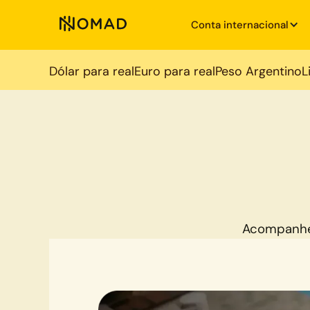
Conta internacional
Dólar para real
Euro para real
Peso Argentino
L
Acompanhe