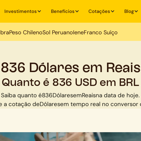
Investimentos
Benefícios
Cotações
Blog
ibra
Peso Chileno
Sol Peruano
Iene
Franco Suíço
836 Dólares em Reais
Quanto é 836 USD em BRL
Saiba quanto é
836
Dólares
em
Reais
na data de hoje.
 a cotação de
Dólares
em tempo real no conversor