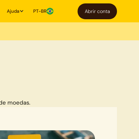
Ajuda
PT-BR
Abrir conta
 de moedas.