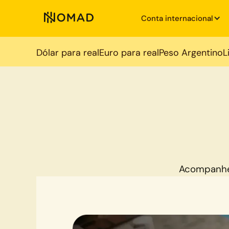
Conta internacional
Dólar para real
Euro para real
Peso Argentino
L
Acompanhe