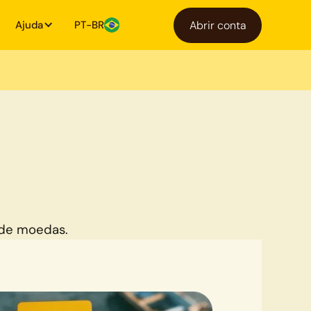
Ajuda
PT-BR
Abrir conta
 de moedas.