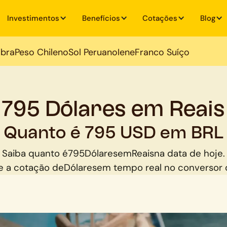
Investimentos
Benefícios
Cotações
Blog
ibra
Peso Chileno
Sol Peruano
Iene
Franco Suíço
795 Dólares em Reais
Quanto é 795 USD em BRL
Saiba quanto é
795
Dólares
em
Reais
na data de hoje.
 a cotação de
Dólares
em tempo real no conversor