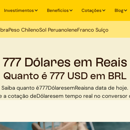
Investimentos
Benefícios
Cotações
Blog
ibra
Peso Chileno
Sol Peruano
Iene
Franco Suíço
777 Dólares em Reais
Quanto é 777 USD em BRL
Saiba quanto é
777
Dólares
em
Reais
na data de hoje.
 a cotação de
Dólares
em tempo real no conversor