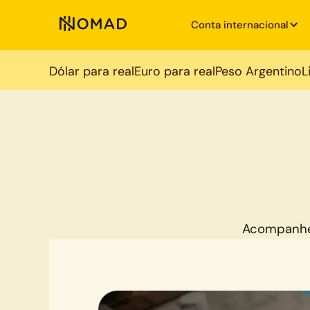
Conta internacional
Dólar para real
Euro para real
Peso Argentino
L
Acompanhe