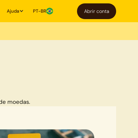
Ajuda
PT-BR
Abrir conta
 de moedas.