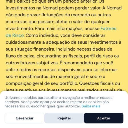
mais baixos do que em um período anterior. Os
investimentos na Nomad podem perder valor. A Nomad
não pode prever flutuações do mercado ou outras
incertezas que possam afetar o valor de qualquer
investimento. Para mais informações, acesse
Fatores
de Risco
. Como indivíduo, você deve considerar
cuidadosamente a adequação de seus investimentos à
sua situação financeira, incluindo necessidades de
fluxo de caixa, circunstâncias fiscais, perfil de risco ou
outros fatores subjetivos. É recomendado que você
utilize todos os recursos disponíveis para se informar
sobre investimentos de maneira geral e sobre a
composição geral de seu portfólio. Questões fiscais ou
legais relativas aos investimentos realizados através da
Nomad devem ser obtidas pelos próprios clientes. A
Utilizamos cookies para auxiliar a navegação e melhorar nossos
serviços. Você pode optar por aceitar, rejeitar os cookies não
Nomad e suas afiliadas não fornecem nenhum tipo de
necessários ou escolher quais quer autorizar.
Saiba mais
aconselhamento legal ou fiscal.
Gerenciar
Rejeitar
Aceitar
A Nomad Wealth Management Ltda. (“Nomad Wealth”),