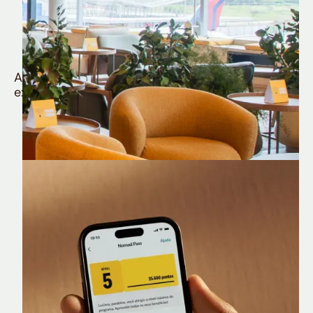
Quem é Nomad tem
muito mais
Aproveite todos os benefícios e vantagens
exclusivas da sua Conta Internacional
Nomad Lounge
Sala VIP no Aeroporto de Guarulhos