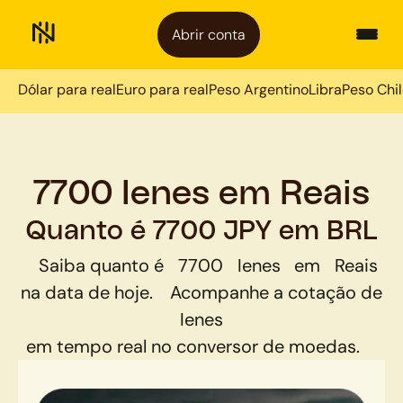
Abrir conta
Dólar para real
Euro para real
Peso Argentino
Libra
Peso Chi
7700 Ienes em Reais
Quanto é 7700 JPY em BRL
Saiba quanto é
7700
Ienes
em
Reais
na data de hoje.
Acompanhe a cotação de
Ienes
em tempo real no conversor de moedas.