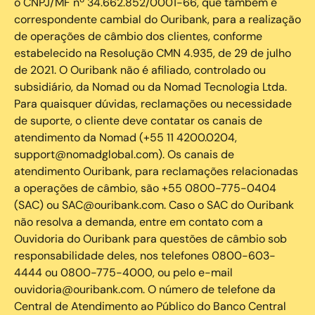
o CNPJ/MF nº 34.662.852/0001-66, que também é
correspondente cambial do Ouribank, para a realização
de operações de câmbio dos clientes, conforme
estabelecido na Resolução CMN 4.935, de 29 de julho
de 2021. O Ouribank não é afiliado, controlado ou
subsidiário, da Nomad ou da Nomad Tecnologia Ltda.
Para quaisquer dúvidas, reclamações ou necessidade
de suporte, o cliente deve contatar os canais de
atendimento da Nomad (+55 11 4200.0204,
support@nomadglobal.com). Os canais de
atendimento Ouribank, para reclamações relacionadas
a operações de câmbio, são +55 0800-775-0404
(SAC) ou SAC@ouribank.com. Caso o SAC do Ouribank
não resolva a demanda, entre em contato com a
Ouvidoria do Ouribank para questões de câmbio sob
responsabilidade deles, nos telefones 0800-603-
4444 ou 0800-775-4000, ou pelo e-mail
ouvidoria@ouribank.com. O número de telefone da
Central de Atendimento ao Público do Banco Central