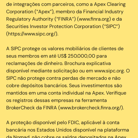
de integrações com parceiros, como a Apex Clearing
Corporation (“Apex”), membro da Financial Industry
Regulatory Authority (“FINRA”) (www.finra.org) e da
Securities Investor Protection Corporation (“SIPC”)
(https://www.sipc.org/).
A SIPC protege os valores mobiliários de clientes de
seus membros em até US$ 250.000,00 para
reclamações de dinheiro. Brochura explicativa
disponível mediante solicitação ou em www.sipc.org. O
SIPC não protege contra perdas de mercado e não
cobre depósitos bancários. Seus investimentos são
mantidos em uma conta individual na Apex. Verifique
os registros dessas empresas na ferramenta
BrokerCheck da FINRA (www.brokercheck.finra.org/).
A proteção disponível pelo FDIC, aplicável à conta
bancária nos Estados Unidos disponível na plataforma
da Nomad, não cobre os saldos depositados na Apex.