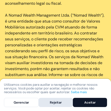
aconselhamento legal ou fiscal.
A Nomad Wealth Management Ltda. (“Nomad Wealth”),
é uma entidade que atua como consultor de Valores
Mobiliários autorizado pela CVM atuando de forma
independente em território brasileiro. Ao contratar
seus serviços, o cliente pode receber recomendações
personalizadas e orientações estratégicas
considerando seu perfil de risco, os seus objetivos e
sua situação financeira. Os serviços da Nomad Wealth
visam auxiliar investidores na tomada de decisões de
investimento, porém não garantem resultados e não
substituem sua análise. Informe-se sobre os riscos de
cada investimento e invista com responsabilidade.
Utilizamos cookies para auxiliar a navegação e melhorar nossos
serviços. Você pode optar por aceitar, rejeitar os cookies não
As marcas registradas, logotipos e marcas de serviço
necessários ou escolher quais quer autorizar.
Saiba mais
que aparecem nos Serviços, incluindo, mas não se
Gerenciar
Rejeitar
Aceitar
limitando à marca registrada “Nomad” são marcas
registradas e marcas de serviço da Nomad. Outros