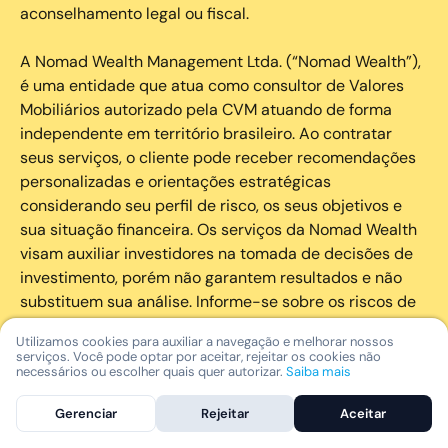
aconselhamento legal ou fiscal.
A Nomad Wealth Management Ltda. (“Nomad Wealth”),
é uma entidade que atua como consultor de Valores
Mobiliários autorizado pela CVM atuando de forma
independente em território brasileiro. Ao contratar
seus serviços, o cliente pode receber recomendações
personalizadas e orientações estratégicas
considerando seu perfil de risco, os seus objetivos e
sua situação financeira. Os serviços da Nomad Wealth
visam auxiliar investidores na tomada de decisões de
investimento, porém não garantem resultados e não
substituem sua análise. Informe-se sobre os riscos de
cada investimento e invista com responsabilidade.
Utilizamos cookies para auxiliar a navegação e melhorar nossos
serviços. Você pode optar por aceitar, rejeitar os cookies não
As marcas registradas, logotipos e marcas de serviço
necessários ou escolher quais quer autorizar.
Saiba mais
que aparecem nos Serviços, incluindo, mas não se
Gerenciar
Rejeitar
Aceitar
limitando à marca registrada “Nomad” são marcas
registradas e marcas de serviço da Nomad. Outros