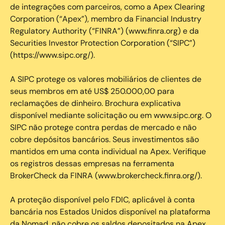
de integrações com parceiros, como a Apex Clearing
Corporation (“Apex”), membro da Financial Industry
Regulatory Authority (“FINRA”) (www.finra.org) e da
Securities Investor Protection Corporation (“SIPC”)
(https://www.sipc.org/).
A SIPC protege os valores mobiliários de clientes de
seus membros em até US$ 250.000,00 para
reclamações de dinheiro. Brochura explicativa
disponível mediante solicitação ou em www.sipc.org. O
SIPC não protege contra perdas de mercado e não
cobre depósitos bancários. Seus investimentos são
mantidos em uma conta individual na Apex. Verifique
os registros dessas empresas na ferramenta
BrokerCheck da FINRA (www.brokercheck.finra.org/).
A proteção disponível pelo FDIC, aplicável à conta
bancária nos Estados Unidos disponível na plataforma
da Nomad, não cobre os saldos depositados na Apex.