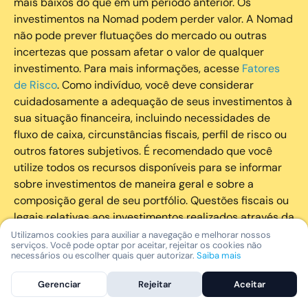
mais baixos do que em um período anterior. Os
investimentos na Nomad podem perder valor. A Nomad
não pode prever flutuações do mercado ou outras
incertezas que possam afetar o valor de qualquer
investimento. Para mais informações, acesse
Fatores
de Risco
. Como indivíduo, você deve considerar
cuidadosamente a adequação de seus investimentos à
sua situação financeira, incluindo necessidades de
fluxo de caixa, circunstâncias fiscais, perfil de risco ou
outros fatores subjetivos. É recomendado que você
utilize todos os recursos disponíveis para se informar
sobre investimentos de maneira geral e sobre a
composição geral de seu portfólio. Questões fiscais ou
legais relativas aos investimentos realizados através da
Nomad devem ser obtidas pelos próprios clientes. A
Utilizamos cookies para auxiliar a navegação e melhorar nossos
serviços. Você pode optar por aceitar, rejeitar os cookies não
Nomad e suas afiliadas não fornecem nenhum tipo de
necessários ou escolher quais quer autorizar.
Saiba mais
aconselhamento legal ou fiscal.
Gerenciar
Rejeitar
Aceitar
A Nomad Wealth Management Ltda. (“Nomad Wealth”),