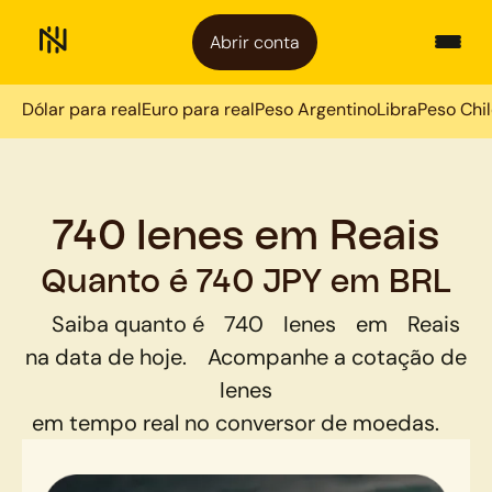
Abrir conta
Dólar para real
Euro para real
Peso Argentino
Libra
Peso Chi
740 Ienes em Reais
Quanto é 740 JPY em BRL
Saiba quanto é
740
Ienes
em
Reais
na data de hoje.
Acompanhe a cotação de
Ienes
em tempo real no conversor de moedas.