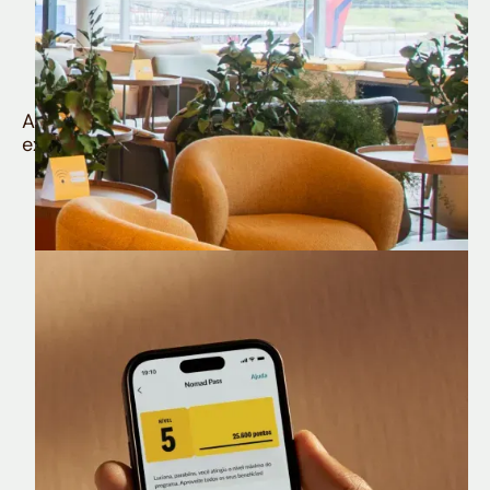
Quem é Nomad tem
muito mais
Aproveite todos os benefícios e vantagens
exclusivas da sua Conta Internacional
Nomad Lounge
Sala VIP no Aeroporto de Guarulhos