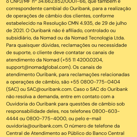
o CNPJ/MF nº 34.662.852/0001-66, que também é
correspondente cambial do Ouribank, para a realização
de operações de câmbio dos clientes, conforme
estabelecido na Resolução CMN 4.935, de 29 de julho
de 2021. O Ouribank não é afiliado, controlado ou
subsidiário, da Nomad ou da Nomad Tecnologia Ltda.
Para quaisquer dúvidas, reclamações ou necessidade
de suporte, o cliente deve contatar os canais de
atendimento da Nomad (+55 11 4200.0204,
support@nomadglobal.com). Os canais de
atendimento Ouribank, para reclamações relacionadas
a operações de câmbio, são +55 0800-775-0404
(SAC) ou SAC@ouribank.com. Caso o SAC do Ouribank
não resolva a demanda, entre em contato com a
Ouvidoria do Ouribank para questões de câmbio sob
responsabilidade deles, nos telefones 0800-603-
4444 ou 0800-775-4000, ou pelo e-mail
ouvidoria@ouribank.com. O número de telefone da
Central de Atendimento ao Público do Banco Central