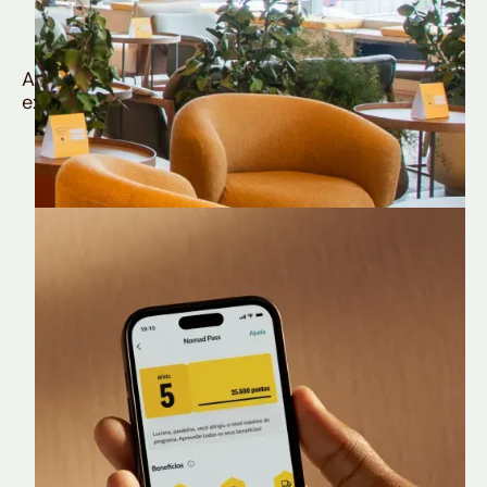
Quem é Nomad tem
muito mais
Aproveite todos os benefícios e vantagens
exclusivas da sua Conta Internacional
Nomad Lounge
Sala VIP no Aeroporto de Guarulhos