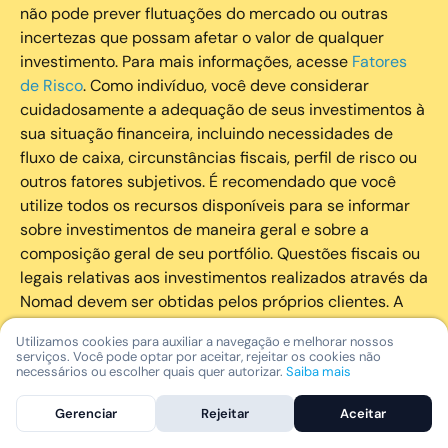
não pode prever flutuações do mercado ou outras
incertezas que possam afetar o valor de qualquer
investimento. Para mais informações, acesse
Fatores
de Risco
. Como indivíduo, você deve considerar
cuidadosamente a adequação de seus investimentos à
sua situação financeira, incluindo necessidades de
fluxo de caixa, circunstâncias fiscais, perfil de risco ou
outros fatores subjetivos. É recomendado que você
utilize todos os recursos disponíveis para se informar
sobre investimentos de maneira geral e sobre a
composição geral de seu portfólio. Questões fiscais ou
legais relativas aos investimentos realizados através da
Nomad devem ser obtidas pelos próprios clientes. A
Nomad e suas afiliadas não fornecem nenhum tipo de
Utilizamos cookies para auxiliar a navegação e melhorar nossos
aconselhamento legal ou fiscal.
serviços. Você pode optar por aceitar, rejeitar os cookies não
necessários ou escolher quais quer autorizar.
Saiba mais
A Nomad Wealth Management Ltda. (“Nomad Wealth”),
Gerenciar
Rejeitar
Aceitar
é uma entidade que atua como consultor de Valores
Mobiliários autorizado pela CVM atuando de forma