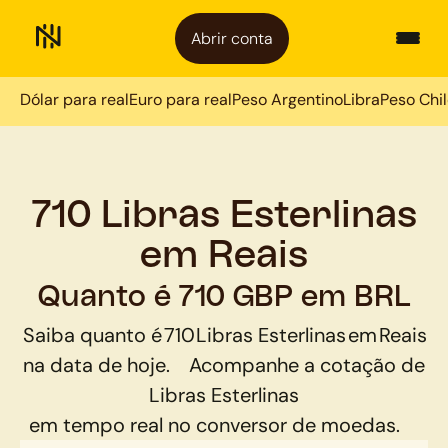
Abrir conta
Dólar para real
Euro para real
Peso Argentino
Libra
Peso Chi
710 Libras Esterlinas
em Reais
Quanto é 710 GBP em BRL
Saiba quanto é
710
Libras Esterlinas
em
Reais
na data de hoje.
Acompanhe a cotação de
Libras Esterlinas
em tempo real no conversor de moedas.