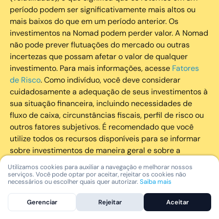
período podem ser significativamente mais altos ou
mais baixos do que em um período anterior. Os
investimentos na Nomad podem perder valor. A Nomad
não pode prever flutuações do mercado ou outras
incertezas que possam afetar o valor de qualquer
investimento. Para mais informações, acesse
Fatores
de Risco
. Como indivíduo, você deve considerar
cuidadosamente a adequação de seus investimentos à
sua situação financeira, incluindo necessidades de
fluxo de caixa, circunstâncias fiscais, perfil de risco ou
outros fatores subjetivos. É recomendado que você
utilize todos os recursos disponíveis para se informar
sobre investimentos de maneira geral e sobre a
composição geral de seu portfólio. Questões fiscais ou
Utilizamos cookies para auxiliar a navegação e melhorar nossos
legais relativas aos investimentos realizados através da
serviços. Você pode optar por aceitar, rejeitar os cookies não
necessários ou escolher quais quer autorizar.
Saiba mais
Nomad devem ser obtidas pelos próprios clientes. A
Nomad e suas afiliadas não fornecem nenhum tipo de
Gerenciar
Rejeitar
Aceitar
aconselhamento legal ou fiscal.