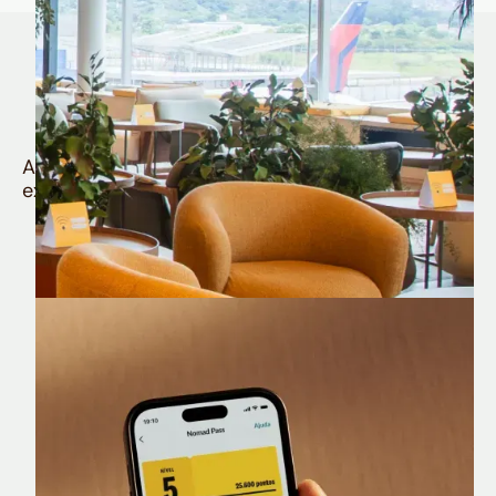
Quem é Nomad tem
muito mais
Aproveite todos os benefícios e vantagens
exclusivas da sua Conta Internacional
Nomad Lounge