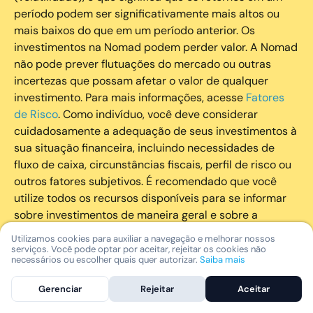
período podem ser significativamente mais altos ou
mais baixos do que em um período anterior. Os
investimentos na Nomad podem perder valor. A Nomad
não pode prever flutuações do mercado ou outras
incertezas que possam afetar o valor de qualquer
investimento. Para mais informações, acesse
Fatores
de Risco
. Como indivíduo, você deve considerar
cuidadosamente a adequação de seus investimentos à
sua situação financeira, incluindo necessidades de
fluxo de caixa, circunstâncias fiscais, perfil de risco ou
outros fatores subjetivos. É recomendado que você
utilize todos os recursos disponíveis para se informar
sobre investimentos de maneira geral e sobre a
composição geral de seu portfólio. Questões fiscais ou
Utilizamos cookies para auxiliar a navegação e melhorar nossos
legais relativas aos investimentos realizados através da
serviços. Você pode optar por aceitar, rejeitar os cookies não
necessários ou escolher quais quer autorizar.
Saiba mais
Nomad devem ser obtidas pelos próprios clientes. A
Nomad e suas afiliadas não fornecem nenhum tipo de
Gerenciar
Rejeitar
Aceitar
aconselhamento legal ou fiscal.