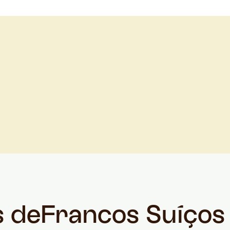
s de
Francos Suíços