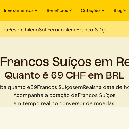
Investimentos
Benefícios
Cotações
Blog
ibra
Peso Chileno
Sol Peruano
Iene
Franco Suíço
 Francos Suíços em Re
Quanto é 69 CHF em BRL
iba quanto é
69
Francos Suíços
em
Reais
na data de ho
Acompanhe a cotação de
Francos Suíços
em tempo real no conversor de moedas.