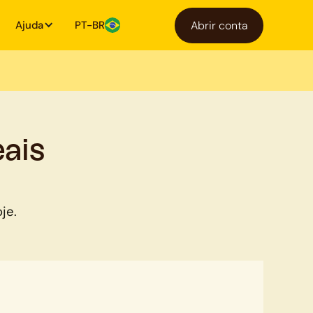
Ajuda
PT-BR
Abrir conta
ais
je.