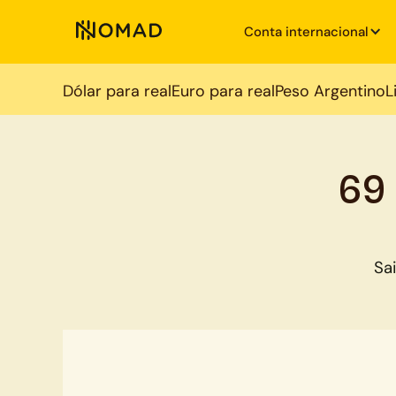
Conta internacional
Dólar para real
Euro para real
Peso Argentino
L
69
Sa