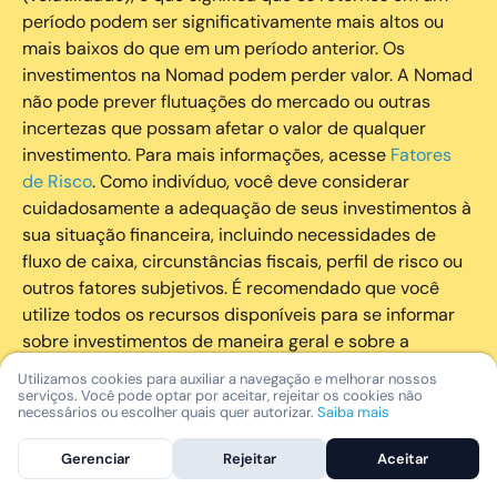
período podem ser significativamente mais altos ou
mais baixos do que em um período anterior. Os
investimentos na Nomad podem perder valor. A Nomad
não pode prever flutuações do mercado ou outras
incertezas que possam afetar o valor de qualquer
investimento. Para mais informações, acesse
Fatores
de Risco
. Como indivíduo, você deve considerar
cuidadosamente a adequação de seus investimentos à
sua situação financeira, incluindo necessidades de
fluxo de caixa, circunstâncias fiscais, perfil de risco ou
outros fatores subjetivos. É recomendado que você
utilize todos os recursos disponíveis para se informar
sobre investimentos de maneira geral e sobre a
composição geral de seu portfólio. Questões fiscais ou
Utilizamos cookies para auxiliar a navegação e melhorar nossos
legais relativas aos investimentos realizados através da
serviços. Você pode optar por aceitar, rejeitar os cookies não
necessários ou escolher quais quer autorizar.
Saiba mais
Nomad devem ser obtidas pelos próprios clientes. A
Nomad e suas afiliadas não fornecem nenhum tipo de
Gerenciar
Rejeitar
Aceitar
aconselhamento legal ou fiscal.