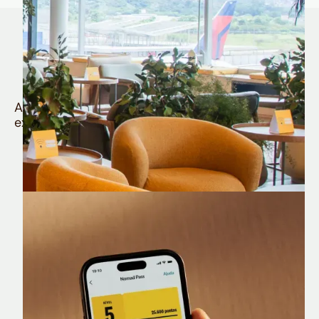
Quem é Nomad tem
muito mais
Aproveite todos os benefícios e vantagens
exclusivas da sua Conta Internacional
Nomad Lounge