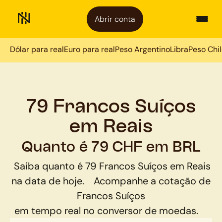
Abrir conta
Dólar para real
Euro para real
Peso Argentino
Libra
Peso Chi
79 Francos Suíços
em Reais
Quanto é 79 CHF em BRL
Saiba quanto é
79
Francos Suíços
em
Reais
na data de hoje.
Acompanhe a cotação de
Francos Suíços
em tempo real no conversor de moedas.