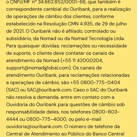
o CNPJ/MF nº 34.662.852/0001-66, que também é
correspondente cambial do Ouribank, para a realização
de operações de câmbio dos clientes, conforme
estabelecido na Resolução CMN 4.935, de 29 de julho
de 2021. O Ouribank não é afiliado, controlado ou
subsidiário, da Nomad ou da Nomad Tecnologia Ltda.
Para quaisquer dúvidas, reclamações ou necessidade
de suporte, o cliente deve contatar os canais de
atendimento da Nomad (+55 11 4200.0204,
support@nomadglobal.com). Os canais de
atendimento Ouribank, para reclamações relacionadas
a operações de câmbio, são +55 0800-775-0404
(SAC) ou SAC@ouribank.com. Caso o SAC do Ouribank
não resolva a demanda, entre em contato com a
Ouvidoria do Ouribank para questões de câmbio sob
responsabilidade deles, nos telefones 0800-603-
4444 ou 0800-775-4000, ou pelo e-mail
ouvidoria@ouribank.com. O número de telefone da
Central de Atendimento ao Público do Banco Central