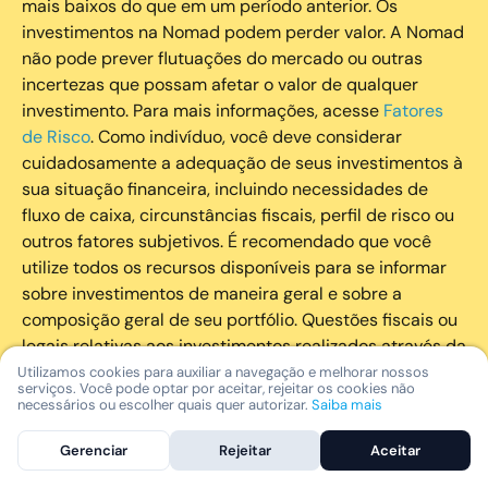
mais baixos do que em um período anterior. Os
investimentos na Nomad podem perder valor. A Nomad
não pode prever flutuações do mercado ou outras
incertezas que possam afetar o valor de qualquer
investimento. Para mais informações, acesse
Fatores
de Risco
. Como indivíduo, você deve considerar
cuidadosamente a adequação de seus investimentos à
sua situação financeira, incluindo necessidades de
fluxo de caixa, circunstâncias fiscais, perfil de risco ou
outros fatores subjetivos. É recomendado que você
utilize todos os recursos disponíveis para se informar
sobre investimentos de maneira geral e sobre a
composição geral de seu portfólio. Questões fiscais ou
legais relativas aos investimentos realizados através da
Nomad devem ser obtidas pelos próprios clientes. A
Utilizamos cookies para auxiliar a navegação e melhorar nossos
serviços. Você pode optar por aceitar, rejeitar os cookies não
Nomad e suas afiliadas não fornecem nenhum tipo de
necessários ou escolher quais quer autorizar.
Saiba mais
aconselhamento legal ou fiscal.
Gerenciar
Rejeitar
Aceitar
A Nomad Wealth Management Ltda. (“Nomad Wealth”),