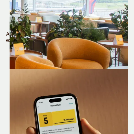
Quem é Nomad tem
muito mais
Aproveite todos os benefícios e vantagens
exclusivas da sua Conta Internacional
Nomad Lounge
Sala VIP no Aeroporto de Guarulhos