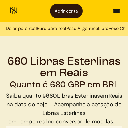
Abrir conta
Dólar para real
Euro para real
Peso Argentino
Libra
Peso Chi
680 Libras Esterlinas
em Reais
Quanto é 680 GBP em BRL
Saiba quanto é
680
Libras Esterlinas
em
Reais
na data de hoje.
Acompanhe a cotação de
Libras Esterlinas
em tempo real no conversor de moedas.