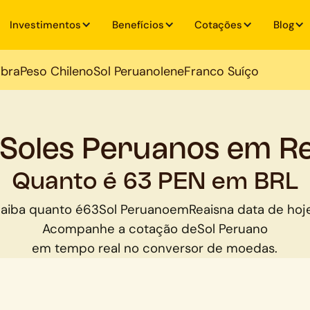
Investimentos
Benefícios
Cotações
Blog
ibra
Peso Chileno
Sol Peruano
Iene
Franco Suíço
 Soles Peruanos em Re
Quanto é 63 PEN em BRL
aiba quanto é
63
Sol Peruano
em
Reais
na data de hoj
Acompanhe a cotação de
Sol Peruano
em tempo real no conversor de moedas.