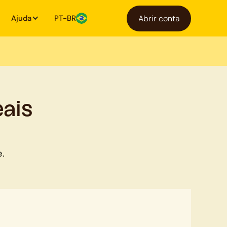
Ajuda
PT-BR
Abrir conta
ais
e.