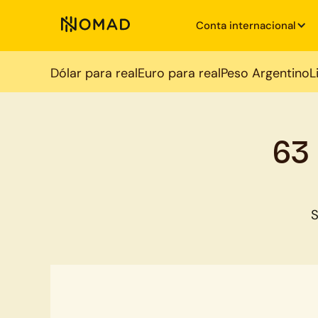
Conta internacional
Dólar para real
Euro para real
Peso Argentino
L
63
S