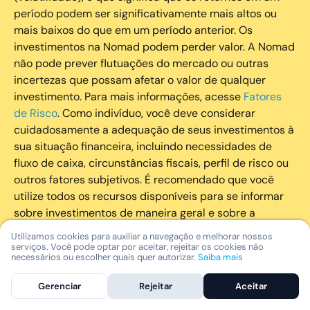
período podem ser significativamente mais altos ou
mais baixos do que em um período anterior. Os
investimentos na Nomad podem perder valor. A Nomad
não pode prever flutuações do mercado ou outras
incertezas que possam afetar o valor de qualquer
investimento. Para mais informações, acesse
Fatores
de Risco
. Como indivíduo, você deve considerar
cuidadosamente a adequação de seus investimentos à
sua situação financeira, incluindo necessidades de
fluxo de caixa, circunstâncias fiscais, perfil de risco ou
outros fatores subjetivos. É recomendado que você
utilize todos os recursos disponíveis para se informar
sobre investimentos de maneira geral e sobre a
composição geral de seu portfólio. Questões fiscais ou
Utilizamos cookies para auxiliar a navegação e melhorar nossos
legais relativas aos investimentos realizados através da
serviços. Você pode optar por aceitar, rejeitar os cookies não
necessários ou escolher quais quer autorizar.
Saiba mais
Nomad devem ser obtidas pelos próprios clientes. A
Nomad e suas afiliadas não fornecem nenhum tipo de
Gerenciar
Rejeitar
Aceitar
aconselhamento legal ou fiscal.