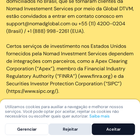
domiciliados no Brasil, que se tornaram clientes da
Nomad Investement Services por meio da Global DTVM,
estão convidados a entrar em contato conosco em
support@nomadglobal.com ou +55 (11) 4200-0204
(Brasil) / +1 (888) 998-2261 (EUA).
Certos serviços de investimento nos Estados Unidos
fornecidos pela Nomad Investment Services dependem
de integrações com parceiros, como a Apex Clearing
Corporation (“Apex”), membro da Financial Industry
Regulatory Authority (“FINRA”) (www.finra.org) e da
Securities Investor Protection Corporation (“SIPC”)
(https://www.sipc.org/).
A SIPC protege os valores mobiliários de clientes de
Utilizamos cookies para auxiliar a navegação e melhorar nossos
serviços. Você pode optar por aceitar, rejeitar os cookies não
seus membros em até US$ 250.000,00 para
necessários ou escolher quais quer autorizar.
Saiba mais
reclamações de dinheiro. Brochura explicativa
disponível mediante solicitação ou em www.sipc.org. O
Gerenciar
Rejeitar
Aceitar
SIPC não protege contra perdas de mercado e não