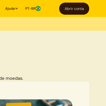
Ajuda
PT-BR
Abrir conta
 de moedas.