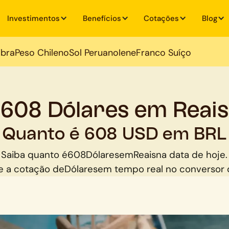
Investimentos
Benefícios
Cotações
Blog
ibra
Peso Chileno
Sol Peruano
Iene
Franco Suíço
608 Dólares em Reais
Quanto é 608 USD em BRL
Saiba quanto é
608
Dólares
em
Reais
na data de hoje.
 a cotação de
Dólares
em tempo real no conversor