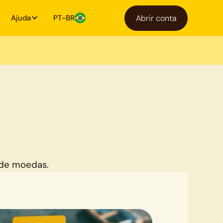
Ajuda
PT-BR
Abrir conta
 de moedas.