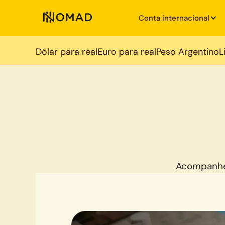
Conta internacional
Dólar para real
Euro para real
Peso Argentino
L
Acompanhe