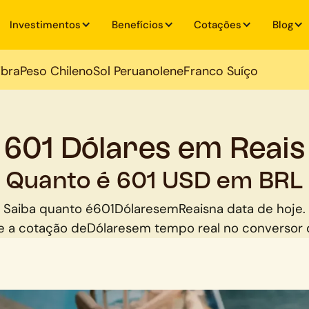
Investimentos
Benefícios
Cotações
Blog
ibra
Peso Chileno
Sol Peruano
Iene
Franco Suíço
601 Dólares em Reais
Quanto é 601 USD em BRL
Saiba quanto é
601
Dólares
em
Reais
na data de hoje.
 a cotação de
Dólares
em tempo real no conversor