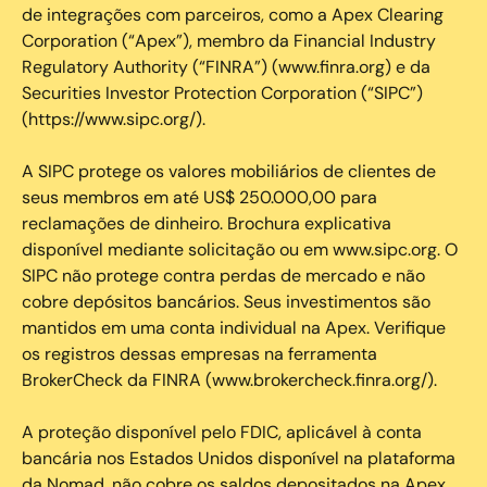
de integrações com parceiros, como a Apex Clearing
Corporation (“Apex”), membro da Financial Industry
Regulatory Authority (“FINRA”) (www.finra.org) e da
Securities Investor Protection Corporation (“SIPC”)
(https://www.sipc.org/).
A SIPC protege os valores mobiliários de clientes de
seus membros em até US$ 250.000,00 para
reclamações de dinheiro. Brochura explicativa
disponível mediante solicitação ou em www.sipc.org. O
SIPC não protege contra perdas de mercado e não
cobre depósitos bancários. Seus investimentos são
mantidos em uma conta individual na Apex. Verifique
os registros dessas empresas na ferramenta
BrokerCheck da FINRA (www.brokercheck.finra.org/).
A proteção disponível pelo FDIC, aplicável à conta
bancária nos Estados Unidos disponível na plataforma
da Nomad, não cobre os saldos depositados na Apex.