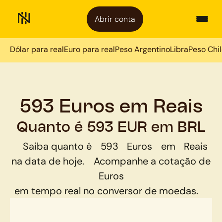
Abrir conta
Dólar para real
Euro para real
Peso Argentino
Libra
Peso Chi
593 Euros em Reais
Quanto é 593 EUR em BRL
Saiba quanto é
593
Euros
em
Reais
na data de hoje.
Acompanhe a cotação de
Euros
em tempo real no conversor de moedas.