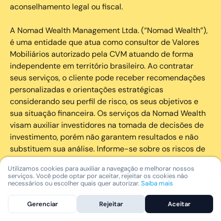
aconselhamento legal ou fiscal.
A Nomad Wealth Management Ltda. (“Nomad Wealth”),
é uma entidade que atua como consultor de Valores
Mobiliários autorizado pela CVM atuando de forma
independente em território brasileiro. Ao contratar
seus serviços, o cliente pode receber recomendações
personalizadas e orientações estratégicas
considerando seu perfil de risco, os seus objetivos e
sua situação financeira. Os serviços da Nomad Wealth
visam auxiliar investidores na tomada de decisões de
investimento, porém não garantem resultados e não
substituem sua análise. Informe-se sobre os riscos de
cada investimento e invista com responsabilidade.
Utilizamos cookies para auxiliar a navegação e melhorar nossos
serviços. Você pode optar por aceitar, rejeitar os cookies não
As marcas registradas, logotipos e marcas de serviço
necessários ou escolher quais quer autorizar.
Saiba mais
que aparecem nos Serviços, incluindo, mas não se
Gerenciar
Rejeitar
Aceitar
limitando à marca registrada “Nomad” são marcas
registradas e marcas de serviço da Nomad. Outros