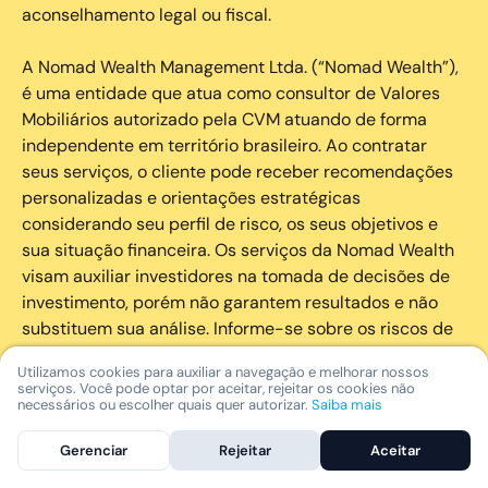
aconselhamento legal ou fiscal.
A Nomad Wealth Management Ltda. (“Nomad Wealth”),
é uma entidade que atua como consultor de Valores
Mobiliários autorizado pela CVM atuando de forma
independente em território brasileiro. Ao contratar
seus serviços, o cliente pode receber recomendações
personalizadas e orientações estratégicas
considerando seu perfil de risco, os seus objetivos e
sua situação financeira. Os serviços da Nomad Wealth
visam auxiliar investidores na tomada de decisões de
investimento, porém não garantem resultados e não
substituem sua análise. Informe-se sobre os riscos de
cada investimento e invista com responsabilidade.
Utilizamos cookies para auxiliar a navegação e melhorar nossos
serviços. Você pode optar por aceitar, rejeitar os cookies não
As marcas registradas, logotipos e marcas de serviço
necessários ou escolher quais quer autorizar.
Saiba mais
que aparecem nos Serviços, incluindo, mas não se
Gerenciar
Rejeitar
Aceitar
limitando à marca registrada “Nomad” são marcas
registradas e marcas de serviço da Nomad. Outros