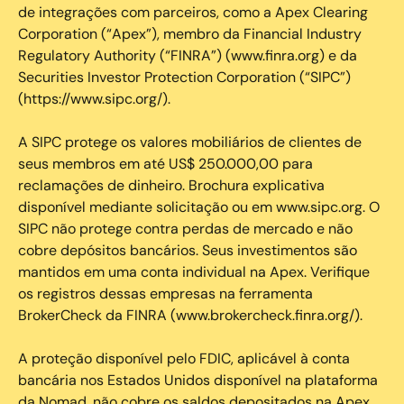
de integrações com parceiros, como a Apex Clearing
Corporation (“Apex”), membro da Financial Industry
Regulatory Authority (“FINRA”) (www.finra.org) e da
Securities Investor Protection Corporation (“SIPC”)
(https://www.sipc.org/).
A SIPC protege os valores mobiliários de clientes de
seus membros em até US$ 250.000,00 para
reclamações de dinheiro. Brochura explicativa
disponível mediante solicitação ou em www.sipc.org. O
SIPC não protege contra perdas de mercado e não
cobre depósitos bancários. Seus investimentos são
mantidos em uma conta individual na Apex. Verifique
os registros dessas empresas na ferramenta
BrokerCheck da FINRA (www.brokercheck.finra.org/).
A proteção disponível pelo FDIC, aplicável à conta
bancária nos Estados Unidos disponível na plataforma
da Nomad, não cobre os saldos depositados na Apex.