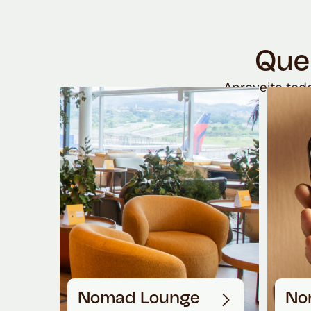
Que
Aproveite todo
Nomad Lounge
No