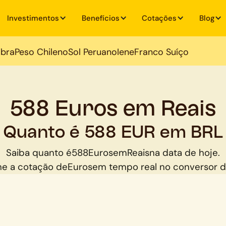
Investimentos
Benefícios
Cotações
Blog
ibra
Peso Chileno
Sol Peruano
Iene
Franco Suíço
588 Euros em Reais
Quanto é 588 EUR em BRL
Saiba quanto é
588
Euros
em
Reais
na data de hoje.
e a cotação de
Euros
em tempo real no conversor 