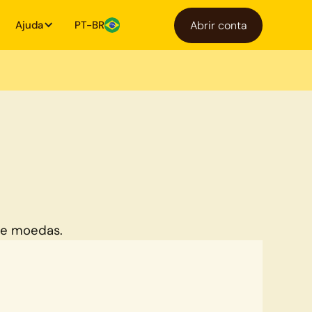
Ajuda
PT-BR
Abrir conta
de moedas.