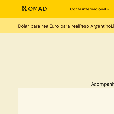
Conta internacional
Dólar para real
Euro para real
Peso Argentino
L
Acompanh