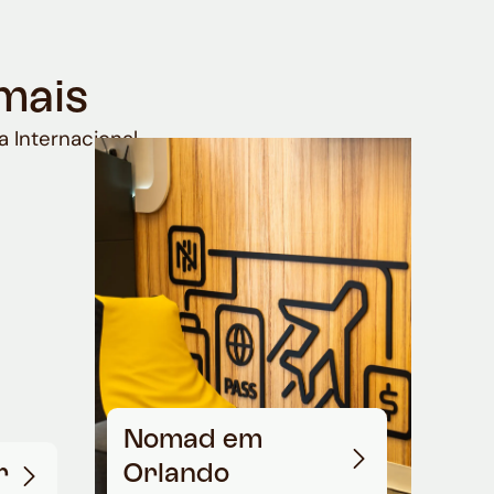
mais
a Internacional
Nomad em
r
Orlando