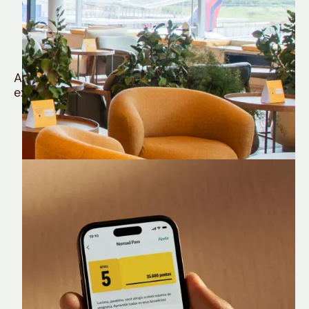
Quem é Nomad tem
muito mais
Aproveite todos os benefícios e vantagens
exclusivas da sua Conta Internacional
Nomad Lounge
Sala VIP no Aeroporto de Guarulhos