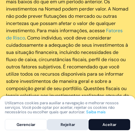
mais baixos do que em um período anterior. Os
investimentos na Nomad podem perder valor. A Nomad
não pode prever flutuações do mercado ou outras
incertezas que possam afetar o valor de qualquer
investimento. Para mais informações, acesse
Fatores
de Risco
. Como indivíduo, você deve considerar
cuidadosamente a adequação de seus investimentos à
sua situação financeira, incluindo necessidades de
fluxo de caixa, circunstâncias fiscais, perfil de risco ou
outros fatores subjetivos. É recomendado que você
utilize todos os recursos disponíveis para se informar
sobre investimentos de maneira geral e sobre a
composição geral de seu portfólio. Questões fiscais ou
legais relativas aos investimentos realizados através da
Nomad devem ser obtidas pelos próprios clientes. A
Utilizamos cookies para auxiliar a navegação e melhorar nossos
serviços. Você pode optar por aceitar, rejeitar os cookies não
Nomad e suas afiliadas não fornecem nenhum tipo de
necessários ou escolher quais quer autorizar.
Saiba mais
aconselhamento legal ou fiscal.
Gerenciar
Rejeitar
Aceitar
A Nomad Wealth Management Ltda. (“Nomad Wealth”),