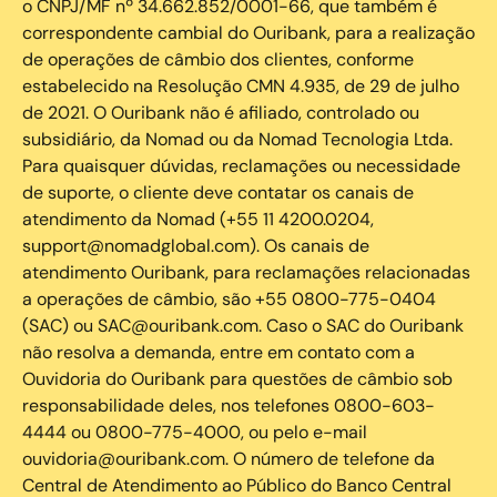
o CNPJ/MF nº 34.662.852/0001-66, que também é
correspondente cambial do Ouribank, para a realização
de operações de câmbio dos clientes, conforme
estabelecido na Resolução CMN 4.935, de 29 de julho
de 2021. O Ouribank não é afiliado, controlado ou
subsidiário, da Nomad ou da Nomad Tecnologia Ltda.
Para quaisquer dúvidas, reclamações ou necessidade
de suporte, o cliente deve contatar os canais de
atendimento da Nomad (+55 11 4200.0204,
support@nomadglobal.com). Os canais de
atendimento Ouribank, para reclamações relacionadas
a operações de câmbio, são +55 0800-775-0404
(SAC) ou SAC@ouribank.com. Caso o SAC do Ouribank
não resolva a demanda, entre em contato com a
Ouvidoria do Ouribank para questões de câmbio sob
responsabilidade deles, nos telefones 0800-603-
4444 ou 0800-775-4000, ou pelo e-mail
ouvidoria@ouribank.com. O número de telefone da
Central de Atendimento ao Público do Banco Central