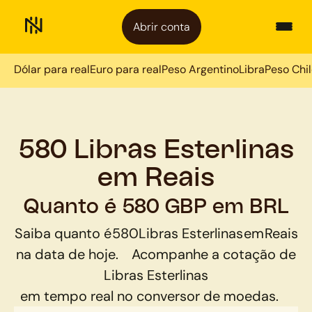
Abrir conta
Dólar para real
Euro para real
Peso Argentino
Libra
Peso Chi
580 Libras Esterlinas
em Reais
Quanto é 580 GBP em BRL
Saiba quanto é
580
Libras Esterlinas
em
Reais
na data de hoje.
Acompanhe a cotação de
Libras Esterlinas
em tempo real no conversor de moedas.