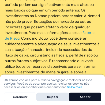
período podem ser significativamente mais altos ou
mais baixos do que em um período anterior. Os
investimentos na Nomad podem perder valor. A Nomad
não pode prever flutuações do mercado ou outras
incertezas que possam afetar o valor de qualquer
investimento. Para mais informações, acesse
Fatores
de Risco
. Como indivíduo, você deve considerar
cuidadosamente a adequação de seus investimentos à
sua situação financeira, incluindo necessidades de
fluxo de caixa, circunstâncias fiscais, perfil de risco ou
outros fatores subjetivos. É recomendado que você
utilize todos os recursos disponíveis para se informar
sobre investimentos de maneira geral e sobre a
composição geral de seu portfólio. Questões fiscais ou
Utilizamos cookies para auxiliar a navegação e melhorar nossos
legais relativas aos investimentos realizados através da
serviços. Você pode optar por aceitar, rejeitar os cookies não
necessários ou escolher quais quer autorizar.
Saiba mais
Nomad devem ser obtidas pelos próprios clientes. A
Nomad e suas afiliadas não fornecem nenhum tipo de
Gerenciar
Rejeitar
Aceitar
aconselhamento legal ou fiscal.