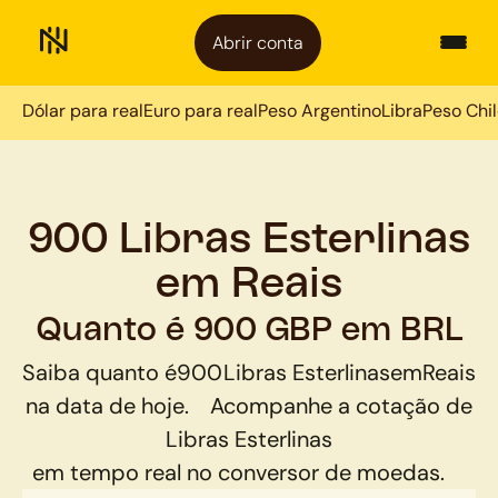
Abrir conta
Dólar para real
Euro para real
Peso Argentino
Libra
Peso Chi
900 Libras Esterlinas
em Reais
Quanto é 900 GBP em BRL
Saiba quanto é
900
Libras Esterlinas
em
Reais
na data de hoje.
Acompanhe a cotação de
Libras Esterlinas
em tempo real no conversor de moedas.