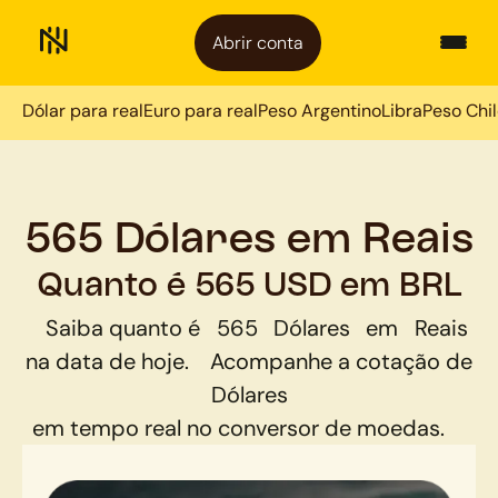
Abrir conta
Dólar para real
Euro para real
Peso Argentino
Libra
Peso Chi
565 Dólares em Reais
Quanto é 565 USD em BRL
Saiba quanto é
565
Dólares
em
Reais
na data de hoje.
Acompanhe a cotação de
Dólares
em tempo real no conversor de moedas.