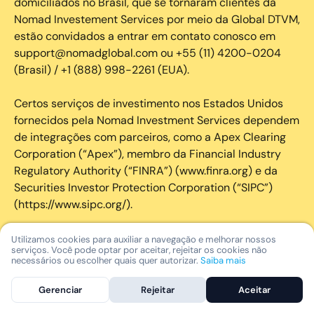
domiciliados no Brasil, que se tornaram clientes da
Nomad Investement Services por meio da Global DTVM,
estão convidados a entrar em contato conosco em
support@nomadglobal.com ou +55 (11) 4200-0204
(Brasil) / +1 (888) 998-2261 (EUA).
Certos serviços de investimento nos Estados Unidos
fornecidos pela Nomad Investment Services dependem
de integrações com parceiros, como a Apex Clearing
Corporation (“Apex”), membro da Financial Industry
Regulatory Authority (“FINRA”) (www.finra.org) e da
Securities Investor Protection Corporation (“SIPC”)
(https://www.sipc.org/).
A SIPC protege os valores mobiliários de clientes de
Utilizamos cookies para auxiliar a navegação e melhorar nossos
serviços. Você pode optar por aceitar, rejeitar os cookies não
seus membros em até US$ 250.000,00 para
necessários ou escolher quais quer autorizar.
Saiba mais
reclamações de dinheiro. Brochura explicativa
disponível mediante solicitação ou em www.sipc.org. O
Gerenciar
Rejeitar
Aceitar
SIPC não protege contra perdas de mercado e não