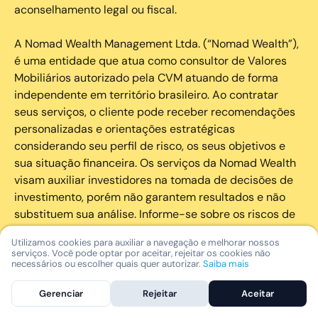
aconselhamento legal ou fiscal.
A Nomad Wealth Management Ltda. (“Nomad Wealth”),
é uma entidade que atua como consultor de Valores
Mobiliários autorizado pela CVM atuando de forma
independente em território brasileiro. Ao contratar
seus serviços, o cliente pode receber recomendações
personalizadas e orientações estratégicas
considerando seu perfil de risco, os seus objetivos e
sua situação financeira. Os serviços da Nomad Wealth
visam auxiliar investidores na tomada de decisões de
investimento, porém não garantem resultados e não
substituem sua análise. Informe-se sobre os riscos de
cada investimento e invista com responsabilidade.
Utilizamos cookies para auxiliar a navegação e melhorar nossos
serviços. Você pode optar por aceitar, rejeitar os cookies não
As marcas registradas, logotipos e marcas de serviço
necessários ou escolher quais quer autorizar.
Saiba mais
que aparecem nos Serviços, incluindo, mas não se
Gerenciar
Rejeitar
Aceitar
limitando à marca registrada “Nomad” são marcas
registradas e marcas de serviço da Nomad. Outros