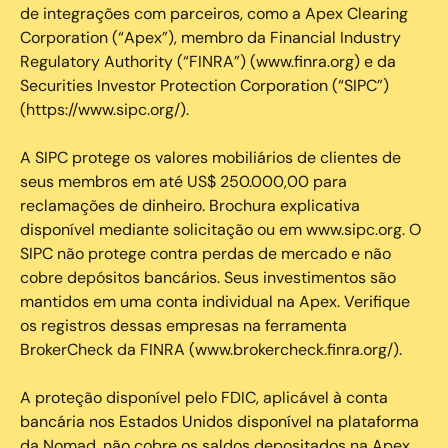
de integrações com parceiros, como a Apex Clearing
Corporation (“Apex”), membro da Financial Industry
Regulatory Authority (“FINRA”) (www.finra.org) e da
Securities Investor Protection Corporation (“SIPC”)
(https://www.sipc.org/).
A SIPC protege os valores mobiliários de clientes de
seus membros em até US$ 250.000,00 para
reclamações de dinheiro. Brochura explicativa
disponível mediante solicitação ou em www.sipc.org. O
SIPC não protege contra perdas de mercado e não
cobre depósitos bancários. Seus investimentos são
mantidos em uma conta individual na Apex. Verifique
os registros dessas empresas na ferramenta
BrokerCheck da FINRA (www.brokercheck.finra.org/).
A proteção disponível pelo FDIC, aplicável à conta
bancária nos Estados Unidos disponível na plataforma
da Nomad, não cobre os saldos depositados na Apex.