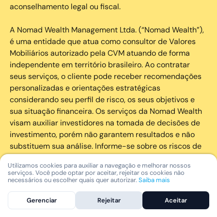
aconselhamento legal ou fiscal.
A Nomad Wealth Management Ltda. (“Nomad Wealth”),
é uma entidade que atua como consultor de Valores
Mobiliários autorizado pela CVM atuando de forma
independente em território brasileiro. Ao contratar
seus serviços, o cliente pode receber recomendações
personalizadas e orientações estratégicas
considerando seu perfil de risco, os seus objetivos e
sua situação financeira. Os serviços da Nomad Wealth
visam auxiliar investidores na tomada de decisões de
investimento, porém não garantem resultados e não
substituem sua análise. Informe-se sobre os riscos de
cada investimento e invista com responsabilidade.
Utilizamos cookies para auxiliar a navegação e melhorar nossos
serviços. Você pode optar por aceitar, rejeitar os cookies não
As marcas registradas, logotipos e marcas de serviço
necessários ou escolher quais quer autorizar.
Saiba mais
que aparecem nos Serviços, incluindo, mas não se
Gerenciar
Rejeitar
Aceitar
limitando à marca registrada “Nomad” são marcas
registradas e marcas de serviço da Nomad. Outros