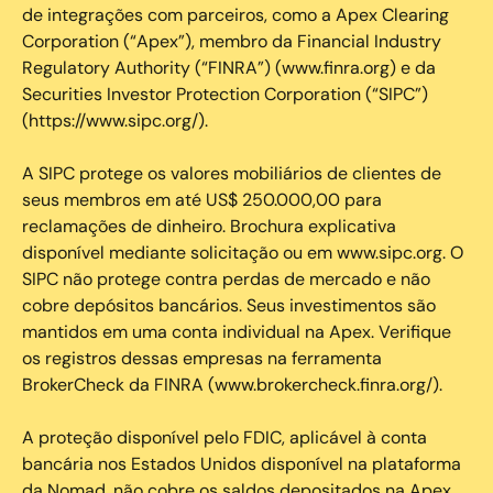
de integrações com parceiros, como a Apex Clearing
Corporation (“Apex”), membro da Financial Industry
Regulatory Authority (“FINRA”) (www.finra.org) e da
Securities Investor Protection Corporation (“SIPC”)
(https://www.sipc.org/).
A SIPC protege os valores mobiliários de clientes de
seus membros em até US$ 250.000,00 para
reclamações de dinheiro. Brochura explicativa
disponível mediante solicitação ou em www.sipc.org. O
SIPC não protege contra perdas de mercado e não
cobre depósitos bancários. Seus investimentos são
mantidos em uma conta individual na Apex. Verifique
os registros dessas empresas na ferramenta
BrokerCheck da FINRA (www.brokercheck.finra.org/).
A proteção disponível pelo FDIC, aplicável à conta
bancária nos Estados Unidos disponível na plataforma
da Nomad, não cobre os saldos depositados na Apex.