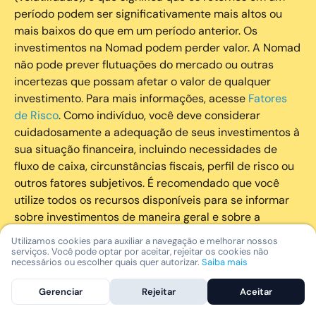
período podem ser significativamente mais altos ou
mais baixos do que em um período anterior. Os
investimentos na Nomad podem perder valor. A Nomad
não pode prever flutuações do mercado ou outras
incertezas que possam afetar o valor de qualquer
investimento. Para mais informações, acesse
Fatores
de Risco
. Como indivíduo, você deve considerar
cuidadosamente a adequação de seus investimentos à
sua situação financeira, incluindo necessidades de
fluxo de caixa, circunstâncias fiscais, perfil de risco ou
outros fatores subjetivos. É recomendado que você
utilize todos os recursos disponíveis para se informar
sobre investimentos de maneira geral e sobre a
composição geral de seu portfólio. Questões fiscais ou
Utilizamos cookies para auxiliar a navegação e melhorar nossos
legais relativas aos investimentos realizados através da
serviços. Você pode optar por aceitar, rejeitar os cookies não
necessários ou escolher quais quer autorizar.
Saiba mais
Nomad devem ser obtidas pelos próprios clientes. A
Nomad e suas afiliadas não fornecem nenhum tipo de
Gerenciar
Rejeitar
Aceitar
aconselhamento legal ou fiscal.