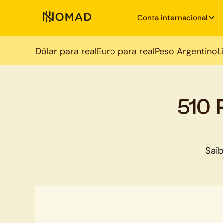
Conta internacional
Dólar para real
Euro para real
Peso Argentino
L
510 
Sai