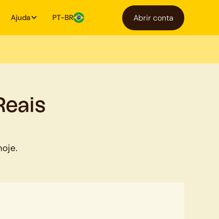
Ajuda
PT-BR
Abrir conta
Reais
hoje.