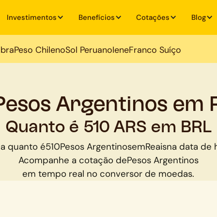
Investimentos
Benefícios
Cotações
Blog
ibra
Peso Chileno
Sol Peruano
Iene
Franco Suíço
Pesos Argentinos em 
Quanto é 510 ARS em BRL
ba quanto é
510
Pesos Argentinos
em
Reais
na data de 
Acompanhe a cotação de
Pesos Argentinos
em tempo real no conversor de moedas.