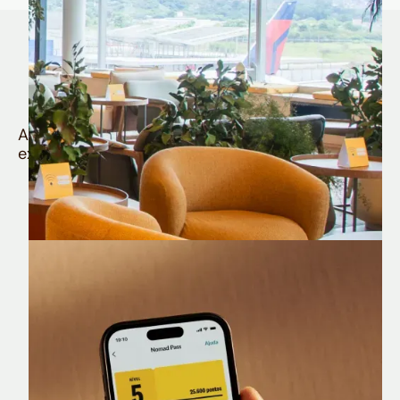
Quem é Nomad tem
muito mais
Aproveite todos os benefícios e vantagens
exclusivas da sua Conta Internacional
Nomad Lounge