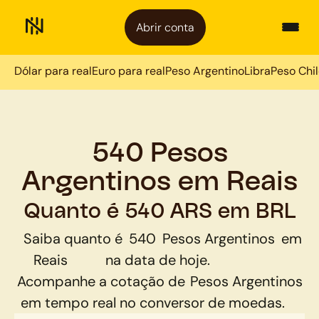
Abrir conta
Dólar para real
Euro para real
Peso Argentino
Libra
Peso Chi
540 Pesos
Argentinos em Reais
Quanto é 540 ARS em BRL
Saiba quanto é
540
Pesos Argentinos
em
Reais
na data de hoje.
Acompanhe a cotação de
Pesos Argentinos
em tempo real no conversor de moedas.