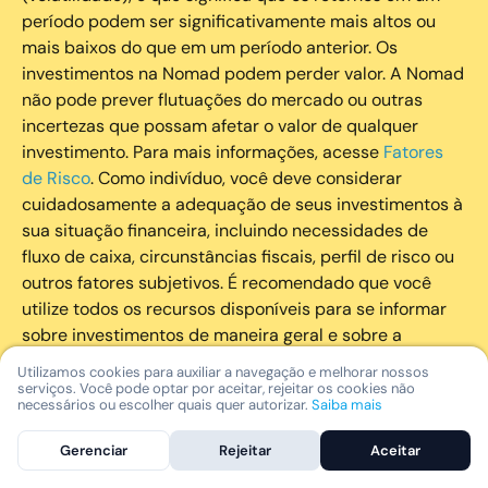
período podem ser significativamente mais altos ou
mais baixos do que em um período anterior. Os
investimentos na Nomad podem perder valor. A Nomad
não pode prever flutuações do mercado ou outras
incertezas que possam afetar o valor de qualquer
investimento. Para mais informações, acesse
Fatores
de Risco
. Como indivíduo, você deve considerar
cuidadosamente a adequação de seus investimentos à
sua situação financeira, incluindo necessidades de
fluxo de caixa, circunstâncias fiscais, perfil de risco ou
outros fatores subjetivos. É recomendado que você
utilize todos os recursos disponíveis para se informar
sobre investimentos de maneira geral e sobre a
composição geral de seu portfólio. Questões fiscais ou
Utilizamos cookies para auxiliar a navegação e melhorar nossos
legais relativas aos investimentos realizados através da
serviços. Você pode optar por aceitar, rejeitar os cookies não
necessários ou escolher quais quer autorizar.
Saiba mais
Nomad devem ser obtidas pelos próprios clientes. A
Nomad e suas afiliadas não fornecem nenhum tipo de
Gerenciar
Rejeitar
Aceitar
aconselhamento legal ou fiscal.