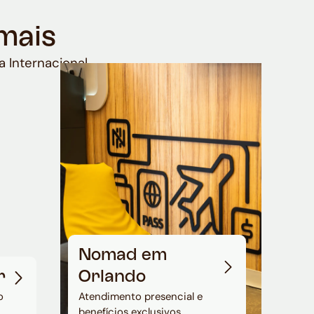
mais
a Internacional
Nomad em
r
Orlando
o
Atendimento presencial e
benefícios exclusivos