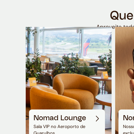
Que
Aproveite todo
Nomad Lounge
No
Sala VIP no Aeroporto de
Nosso
Guarulhos
exclu