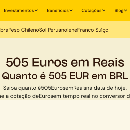
Investimentos
Benefícios
Cotações
Blog
ibra
Peso Chileno
Sol Peruano
Iene
Franco Suíço
505 Euros em Reais
Quanto é 505 EUR em BRL
Saiba quanto é
505
Euros
em
Reais
na data de hoje.
e a cotação de
Euros
em tempo real no conversor 