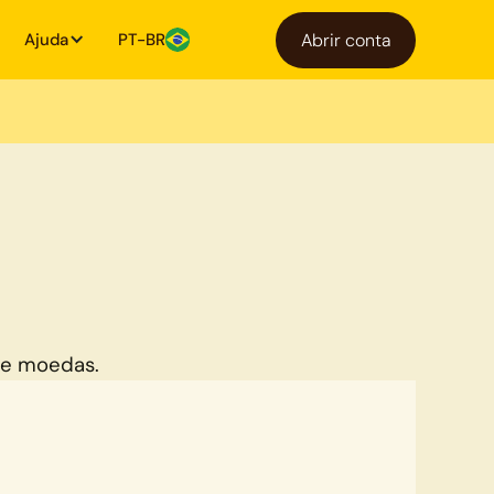
Ajuda
PT-BR
Abrir conta
de moedas.