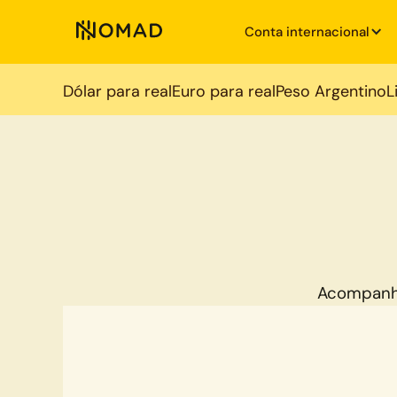
Conta internacional
Dólar para real
Euro para real
Peso Argentino
L
Acompanh