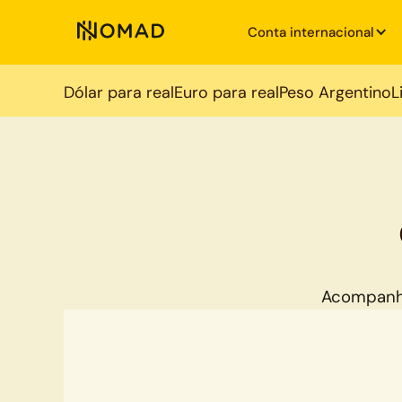
Conta internacional
Dólar para real
Euro para real
Peso Argentino
L
Acompanh