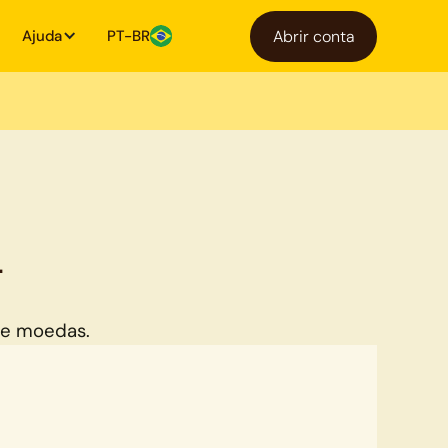
Ajuda
PT-BR
Abrir conta
L
de moedas.