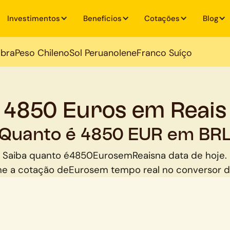
Investimentos
Benefícios
Cotações
Blog
ibra
Peso Chileno
Sol Peruano
Iene
Franco Suíço
4850 Euros em Reais
Quanto é 4850 EUR em BR
Saiba quanto é
4850
Euros
em
Reais
na data de hoje.
e a cotação de
Euros
em tempo real no conversor 