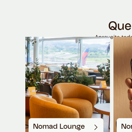
Que
Aproveite todo
Nomad Lounge
No