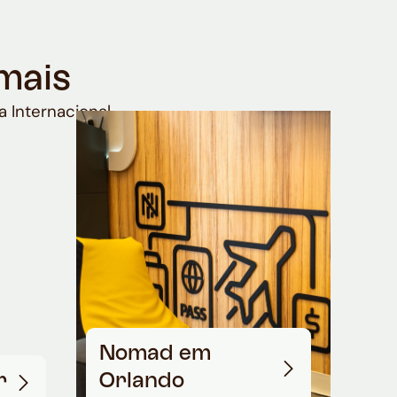
mais
a Internacional
Nomad em
r
Orlando