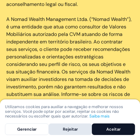
aconselhamento legal ou fiscal.
A Nomad Wealth Management Ltda. (“Nomad Wealth”),
é uma entidade que atua como consultor de Valores
Mobiliários autorizado pela CVM atuando de forma
independente em território brasileiro. Ao contratar
seus serviços, o cliente pode receber recomendações
personalizadas e orientações estratégicas
considerando seu perfil de risco, os seus objetivos e
sua situação financeira. Os serviços da Nomad Wealth
visam auxiliar investidores na tomada de decisões de
investimento, porém não garantem resultados e não
substituem sua análise. Informe-se sobre os riscos de
cada investimento e invista com responsabilidade.
Utilizamos cookies para auxiliar a navegação e melhorar nossos
serviços. Você pode optar por aceitar, rejeitar os cookies não
As marcas registradas, logotipos e marcas de serviço
necessários ou escolher quais quer autorizar.
Saiba mais
que aparecem nos Serviços, incluindo, mas não se
Gerenciar
Rejeitar
Aceitar
limitando à marca registrada “Nomad” são marcas
registradas e marcas de serviço da Nomad. Outros