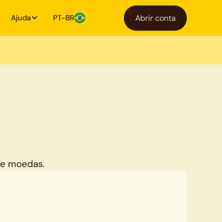
Ajuda
PT-BR
Abrir conta
de moedas.