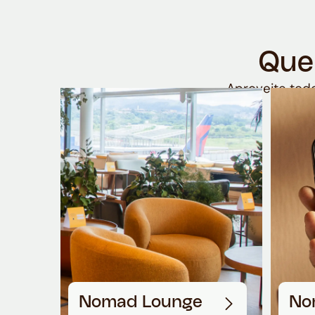
Que
Aproveite todo
Nomad Lounge
No