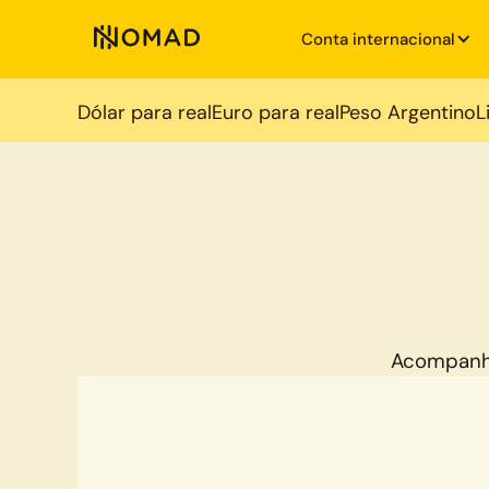
Conta internacional
Dólar para real
Euro para real
Peso Argentino
L
Acompanh