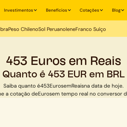
Investimentos
Benefícios
Cotações
Blog
ibra
Peso Chileno
Sol Peruano
Iene
Franco Suíço
453 Euros em Reais
Quanto é 453 EUR em BRL
Saiba quanto é
453
Euros
em
Reais
na data de hoje.
e a cotação de
Euros
em tempo real no conversor 