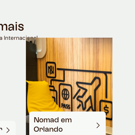
mais
a Internacional
Nomad em
r
Orlando