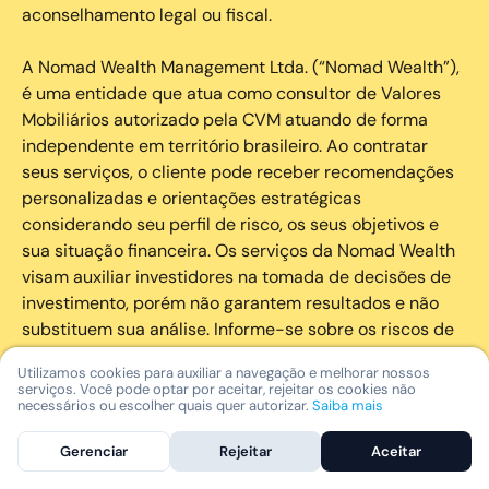
aconselhamento legal ou fiscal.
A Nomad Wealth Management Ltda. (“Nomad Wealth”),
é uma entidade que atua como consultor de Valores
Mobiliários autorizado pela CVM atuando de forma
independente em território brasileiro. Ao contratar
seus serviços, o cliente pode receber recomendações
personalizadas e orientações estratégicas
considerando seu perfil de risco, os seus objetivos e
sua situação financeira. Os serviços da Nomad Wealth
visam auxiliar investidores na tomada de decisões de
investimento, porém não garantem resultados e não
substituem sua análise. Informe-se sobre os riscos de
cada investimento e invista com responsabilidade.
Utilizamos cookies para auxiliar a navegação e melhorar nossos
serviços. Você pode optar por aceitar, rejeitar os cookies não
As marcas registradas, logotipos e marcas de serviço
necessários ou escolher quais quer autorizar.
Saiba mais
que aparecem nos Serviços, incluindo, mas não se
Gerenciar
Rejeitar
Aceitar
limitando à marca registrada “Nomad” são marcas
registradas e marcas de serviço da Nomad. Outros