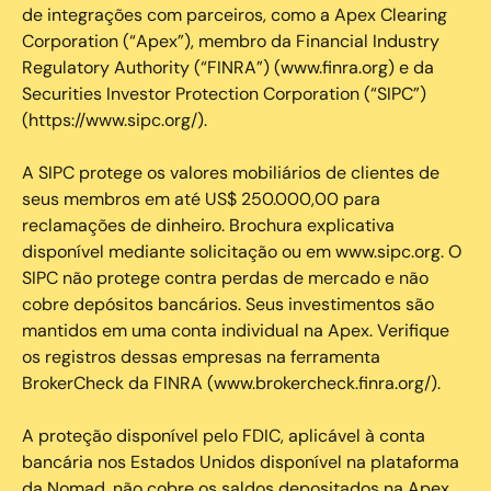
de integrações com parceiros, como a Apex Clearing
Corporation (“Apex”), membro da Financial Industry
Regulatory Authority (“FINRA”) (www.finra.org) e da
Securities Investor Protection Corporation (“SIPC”)
(https://www.sipc.org/).
A SIPC protege os valores mobiliários de clientes de
seus membros em até US$ 250.000,00 para
reclamações de dinheiro. Brochura explicativa
disponível mediante solicitação ou em www.sipc.org. O
SIPC não protege contra perdas de mercado e não
cobre depósitos bancários. Seus investimentos são
mantidos em uma conta individual na Apex. Verifique
os registros dessas empresas na ferramenta
BrokerCheck da FINRA (www.brokercheck.finra.org/).
A proteção disponível pelo FDIC, aplicável à conta
bancária nos Estados Unidos disponível na plataforma
da Nomad, não cobre os saldos depositados na Apex.