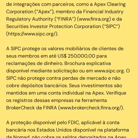
de integrações com parceiros, como a Apex Clearing
Corporation (“Apex”), membro da Financial Industry
Regulatory Authority (“FINRA”) (www.finra.org) e da
Securities Investor Protection Corporation (“SIPC”)
(https://www.sipc.org/).
A SIPC protege os valores mobiliários de clientes de
seus membros em até US$ 250.000,00 para
reclamações de dinheiro. Brochura explicativa
disponível mediante solicitação ou em www.sipc.org. O
SIPC não protege contra perdas de mercado e não
cobre depósitos bancários. Seus investimentos são
mantidos em uma conta individual na Apex. Verifique
os registros dessas empresas na ferramenta
BrokerCheck da FINRA (www.brokercheck.finra.org/).
A proteção disponível pelo FDIC, aplicável à conta
bancária nos Estados Unidos disponível na plataforma
da Nomad, não cobre os saldos depositados na Apex.