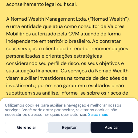
aconselhamento legal ou fiscal.
A Nomad Wealth Management Ltda. (“Nomad Wealth”),
é uma entidade que atua como consultor de Valores
Mobiliários autorizado pela CVM atuando de forma
independente em território brasileiro. Ao contratar
seus serviços, o cliente pode receber recomendações
personalizadas e orientações estratégicas
considerando seu perfil de risco, os seus objetivos e
sua situação financeira. Os serviços da Nomad Wealth
visam auxiliar investidores na tomada de decisões de
investimento, porém não garantem resultados e não
substituem sua análise. Informe-se sobre os riscos de
cada investimento e invista com responsabilidade.
Utilizamos cookies para auxiliar a navegação e melhorar nossos
serviços. Você pode optar por aceitar, rejeitar os cookies não
As marcas registradas, logotipos e marcas de serviço
necessários ou escolher quais quer autorizar.
Saiba mais
que aparecem nos Serviços, incluindo, mas não se
Gerenciar
Rejeitar
Aceitar
limitando à marca registrada “Nomad” são marcas
registradas e marcas de serviço da Nomad. Outros