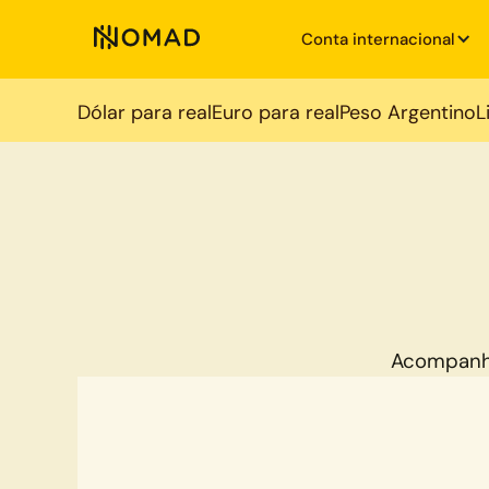
Conta internacional
Dólar para real
Euro para real
Peso Argentino
L
Acompanh