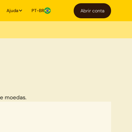
Ajuda
PT-BR
Abrir conta
de moedas.