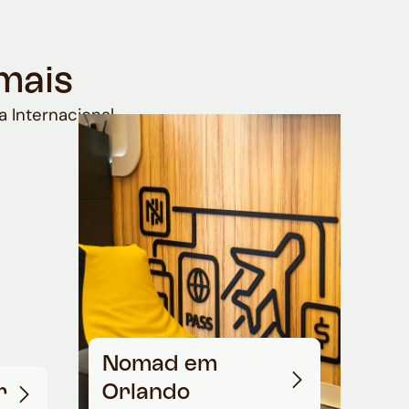
mais
a Internacional
Nomad em
r
Orlando