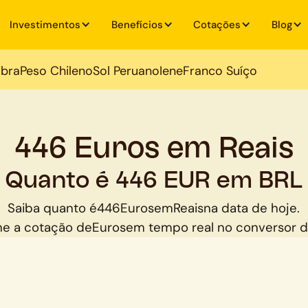
Investimentos
Benefícios
Cotações
Blog
ibra
Peso Chileno
Sol Peruano
Iene
Franco Suíço
446 Euros em Reais
Quanto é 446 EUR em BRL
Saiba quanto é
446
Euros
em
Reais
na data de hoje.
e a cotação de
Euros
em tempo real no conversor 