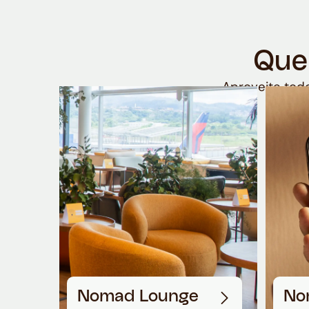
Que
Aproveite todo
Nomad Lounge
No