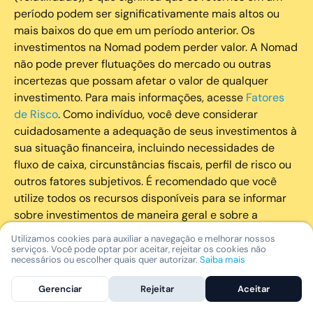
período podem ser significativamente mais altos ou
mais baixos do que em um período anterior. Os
investimentos na Nomad podem perder valor. A Nomad
não pode prever flutuações do mercado ou outras
incertezas que possam afetar o valor de qualquer
investimento. Para mais informações, acesse
Fatores
de Risco
. Como indivíduo, você deve considerar
cuidadosamente a adequação de seus investimentos à
sua situação financeira, incluindo necessidades de
fluxo de caixa, circunstâncias fiscais, perfil de risco ou
outros fatores subjetivos. É recomendado que você
utilize todos os recursos disponíveis para se informar
sobre investimentos de maneira geral e sobre a
composição geral de seu portfólio. Questões fiscais ou
Utilizamos cookies para auxiliar a navegação e melhorar nossos
legais relativas aos investimentos realizados através da
serviços. Você pode optar por aceitar, rejeitar os cookies não
necessários ou escolher quais quer autorizar.
Saiba mais
Nomad devem ser obtidas pelos próprios clientes. A
Nomad e suas afiliadas não fornecem nenhum tipo de
Gerenciar
Rejeitar
Aceitar
aconselhamento legal ou fiscal.