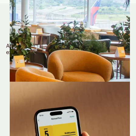
Quem é Nomad tem
muito mais
Aproveite todos os benefícios e vantagens
exclusivas da sua Conta Internacional
Nomad Lounge