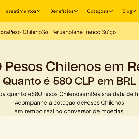
Investimentos
Benefícios
Cotações
Blog
ibra
Peso Chileno
Sol Peruano
Iene
Franco Suíço
 Pesos Chilenos em R
Quanto é 580 CLP em BRL
ba quanto é
580
Pesos Chilenos
em
Reais
na data de h
Acompanhe a cotação de
Pesos Chilenos
em tempo real no conversor de moedas.