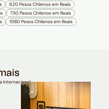
s
620 Pesos Chilenos em Reais
is
730 Pesos Chilenos em Reais
s
1080 Pesos Chilenos em Reais
mais
a Internacional