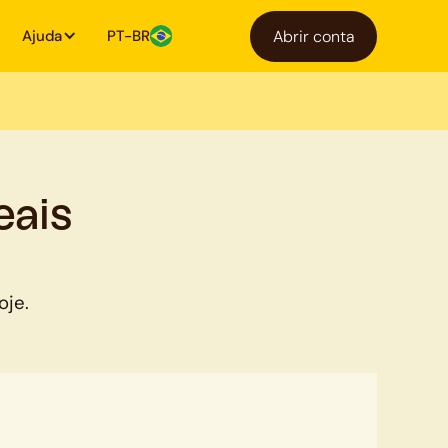
Ajuda
PT-BR
Abrir conta
eais
oje.