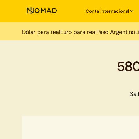
Conta internacional
Dólar para real
Euro para real
Peso Argentino
L
580
Sai