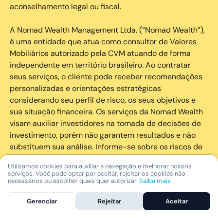
aconselhamento legal ou fiscal.
A Nomad Wealth Management Ltda. (“Nomad Wealth”),
é uma entidade que atua como consultor de Valores
Mobiliários autorizado pela CVM atuando de forma
independente em território brasileiro. Ao contratar
seus serviços, o cliente pode receber recomendações
personalizadas e orientações estratégicas
considerando seu perfil de risco, os seus objetivos e
sua situação financeira. Os serviços da Nomad Wealth
visam auxiliar investidores na tomada de decisões de
investimento, porém não garantem resultados e não
substituem sua análise. Informe-se sobre os riscos de
cada investimento e invista com responsabilidade.
Utilizamos cookies para auxiliar a navegação e melhorar nossos
serviços. Você pode optar por aceitar, rejeitar os cookies não
As marcas registradas, logotipos e marcas de serviço
necessários ou escolher quais quer autorizar.
Saiba mais
que aparecem nos Serviços, incluindo, mas não se
Gerenciar
Rejeitar
Aceitar
limitando à marca registrada “Nomad” são marcas
registradas e marcas de serviço da Nomad. Outros