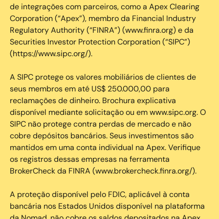
de integrações com parceiros, como a Apex Clearing
Corporation (“Apex”), membro da Financial Industry
Regulatory Authority (“FINRA”) (www.finra.org) e da
Securities Investor Protection Corporation (“SIPC”)
(https://www.sipc.org/).
A SIPC protege os valores mobiliários de clientes de
seus membros em até US$ 250.000,00 para
reclamações de dinheiro. Brochura explicativa
disponível mediante solicitação ou em www.sipc.org. O
SIPC não protege contra perdas de mercado e não
cobre depósitos bancários. Seus investimentos são
mantidos em uma conta individual na Apex. Verifique
os registros dessas empresas na ferramenta
BrokerCheck da FINRA (www.brokercheck.finra.org/).
A proteção disponível pelo FDIC, aplicável à conta
bancária nos Estados Unidos disponível na plataforma
da Nomad, não cobre os saldos depositados na Apex.