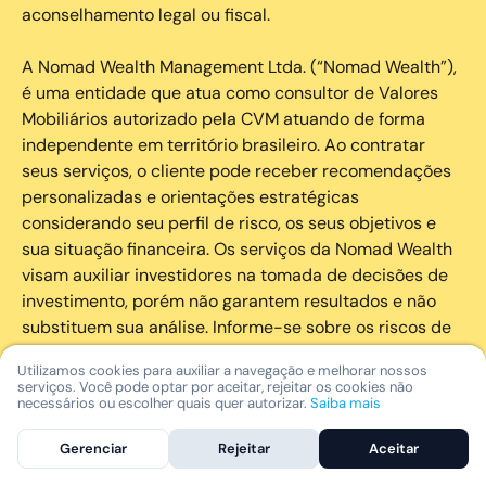
aconselhamento legal ou fiscal.
A Nomad Wealth Management Ltda. (“Nomad Wealth”),
é uma entidade que atua como consultor de Valores
Mobiliários autorizado pela CVM atuando de forma
independente em território brasileiro. Ao contratar
seus serviços, o cliente pode receber recomendações
personalizadas e orientações estratégicas
considerando seu perfil de risco, os seus objetivos e
sua situação financeira. Os serviços da Nomad Wealth
visam auxiliar investidores na tomada de decisões de
investimento, porém não garantem resultados e não
substituem sua análise. Informe-se sobre os riscos de
cada investimento e invista com responsabilidade.
Utilizamos cookies para auxiliar a navegação e melhorar nossos
serviços. Você pode optar por aceitar, rejeitar os cookies não
As marcas registradas, logotipos e marcas de serviço
necessários ou escolher quais quer autorizar.
Saiba mais
que aparecem nos Serviços, incluindo, mas não se
Gerenciar
Rejeitar
Aceitar
limitando à marca registrada “Nomad” são marcas
registradas e marcas de serviço da Nomad. Outros