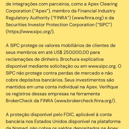
de integrações com parceiros, como a Apex Clearing
Corporation (“Apex”), membro da Financial Industry
Regulatory Authority (“FINRA”) (www.finra.org) e da
Securities Investor Protection Corporation (“SIPC”)
(https://www.sipc.org/).
A SIPC protege os valores mobiliários de clientes de
seus membros em até US$ 250.000,00 para
reclamações de dinheiro. Brochura explicativa
disponível mediante solicitação ou em www.sipc.org. O
SIPC não protege contra perdas de mercado e não
cobre depósitos bancários. Seus investimentos são
mantidos em uma conta individual na Apex. Verifique
os registros dessas empresas na ferramenta
BrokerCheck da FINRA (www.brokercheck.finra.org/).
A proteção disponível pelo FDIC, aplicável à conta
bancária nos Estados Unidos disponível na plataforma
da Nomad, não cobre os saldos depositados na Apex.