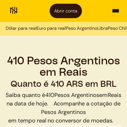
Abrir conta
Dólar para real
Euro para real
Peso Argentino
Libra
Peso Chi
410 Pesos Argentinos
em Reais
Quanto é 410 ARS em BRL
Saiba quanto é
410
Pesos Argentinos
em
Reais
na data de hoje.
Acompanhe a cotação de
Pesos Argentinos
em tempo real no conversor de moedas.