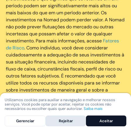
período podem ser significativamente mais altos ou
mais baixos do que em um período anterior. Os
investimentos na Nomad podem perder valor. A Nomad
não pode prever flutuações do mercado ou outras
incertezas que possam afetar o valor de qualquer
investimento. Para mais informações, acesse
Fatores
de Risco
. Como indivíduo, você deve considerar
cuidadosamente a adequação de seus investimentos à
sua situação financeira, incluindo necessidades de
fluxo de caixa, circunstâncias fiscais, perfil de risco ou
outros fatores subjetivos. É recomendado que você
utilize todos os recursos disponíveis para se informar
sobre investimentos de maneira geral e sobre a
composição geral de seu portfólio. Questões fiscais ou
Utilizamos cookies para auxiliar a navegação e melhorar nossos
legais relativas aos investimentos realizados através da
serviços. Você pode optar por aceitar, rejeitar os cookies não
necessários ou escolher quais quer autorizar.
Saiba mais
Nomad devem ser obtidas pelos próprios clientes. A
Nomad e suas afiliadas não fornecem nenhum tipo de
Gerenciar
Rejeitar
Aceitar
aconselhamento legal ou fiscal.