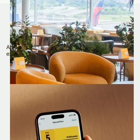
Quem é Nomad tem
muito mais
Aproveite todos os benefícios e vantagens
exclusivas da sua Conta Internacional
Nomad Lounge