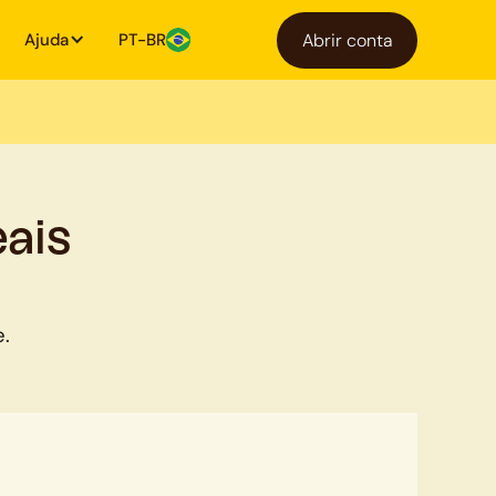
Ajuda
PT-BR
Abrir conta
ais
e.