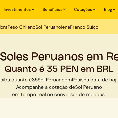
Investimentos
Benefícios
Cotações
Blog
ibra
Peso Chileno
Sol Peruano
Iene
Franco Suíço
 Soles Peruanos em Re
Quanto é 35 PEN em BRL
Saiba quanto é
35
Sol Peruano
em
Reais
na data de hoj
Acompanhe a cotação de
Sol Peruano
em tempo real no conversor de moedas.