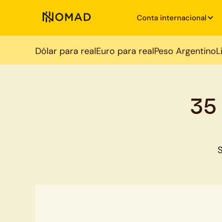
Conta internacional
Dólar para real
Euro para real
Peso Argentino
L
35