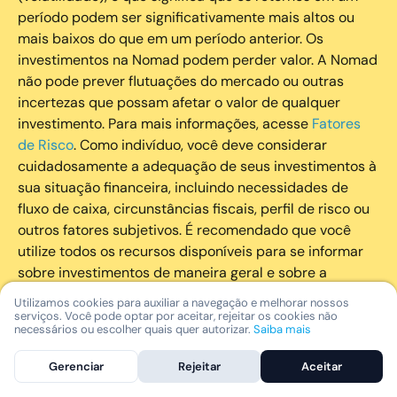
período podem ser significativamente mais altos ou
mais baixos do que em um período anterior. Os
investimentos na Nomad podem perder valor. A Nomad
não pode prever flutuações do mercado ou outras
incertezas que possam afetar o valor de qualquer
investimento. Para mais informações, acesse
Fatores
de Risco
. Como indivíduo, você deve considerar
cuidadosamente a adequação de seus investimentos à
sua situação financeira, incluindo necessidades de
fluxo de caixa, circunstâncias fiscais, perfil de risco ou
outros fatores subjetivos. É recomendado que você
utilize todos os recursos disponíveis para se informar
sobre investimentos de maneira geral e sobre a
composição geral de seu portfólio. Questões fiscais ou
Utilizamos cookies para auxiliar a navegação e melhorar nossos
legais relativas aos investimentos realizados através da
serviços. Você pode optar por aceitar, rejeitar os cookies não
necessários ou escolher quais quer autorizar.
Saiba mais
Nomad devem ser obtidas pelos próprios clientes. A
Nomad e suas afiliadas não fornecem nenhum tipo de
Gerenciar
Rejeitar
Aceitar
aconselhamento legal ou fiscal.