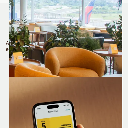
Quem é Nomad tem
muito mais
Aproveite todos os benefícios e vantagens
exclusivas da sua Conta Internacional
Nomad Lounge